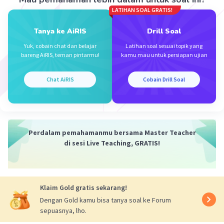
LATIHAN SOAL GRATIS!
Tanya ke AiRIS
Drill Soal
Yuk, cobain chat dan belajar
Latihan soal sesuai topik yang
bareng AiRIS, teman pintarmu!
kamu mau untuk persiapan ujian
Iklan
Chat AiRIS
Cobain Drill Soal
Perdalam pemahamanmu bersama Master Teacher
di sesi Live Teaching, GRATIS!
Klaim Gold gratis sekarang!
Dengan Gold kamu bisa tanya soal ke Forum
sepuasnya, lho.