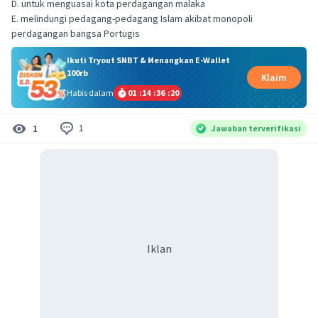
D. untuk menguasai kota perdagangan malaka
E. melindungi pedagang-pedagang Islam akibat monopoli
perdagangan bangsa Portugis
Ikuti Tryout SNBT & Menangkan E-Wallet
100rb
Klaim
Habis dalam
01
:
14
:
36
:
19
1
1
Jawaban terverifikasi
Iklan