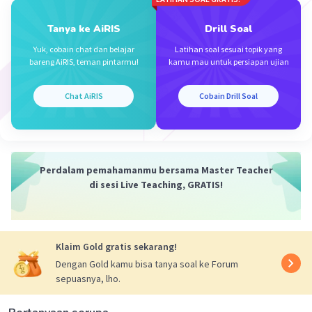
khususnya pada sektor di negara maju.
Tanya ke AiRIS
Drill Soal
Jadi, jawaban yang benar adalah B.
Yuk, cobain chat dan belajar
Latihan soal sesuai topik yang
bareng AiRIS, teman pintarmu!
kamu mau untuk persiapan ujian
·
0.0
(
0
)
Balas
Beri Rating
Chat AiRIS
Cobain Drill Soal
Perdalam pemahamanmu bersama Master Teacher
Iklan
di sesi Live Teaching, GRATIS!
Klaim Gold gratis sekarang!
Dengan Gold kamu bisa tanya soal ke Forum
sepuasnya, lho.