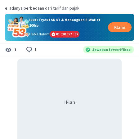
e. adanya perbedaan dari tarif dan pajak
Ikuti Tryout SNBT & Menangkan E-Wallet
100rb
Klaim
Habis dalam
01
:
10
:
57
:
51
1
1
Jawaban terverifikasi
Iklan