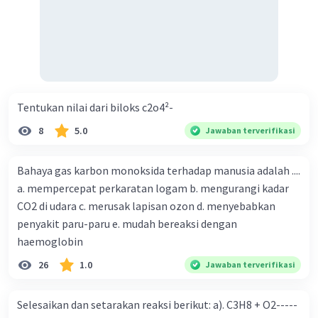
Tentukan nilai dari biloks c2o4²-
8
5.0
Jawaban terverifikasi
Bahaya gas karbon monoksida terhadap manusia adalah ....
a. mempercepat perkaratan logam b. mengurangi kadar
CO2 di udara c. merusak lapisan ozon d. menyebabkan
penyakit paru-paru e. mudah bereaksi dengan
haemoglobin
26
1.0
Jawaban terverifikasi
Selesaikan dan setarakan reaksi berikut: a). C3H8 + O2-----