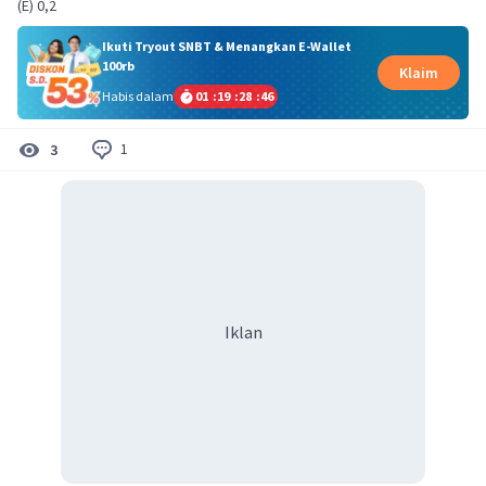
(E) 0,2
Ikuti Tryout SNBT & Menangkan E-Wallet
100rb
Klaim
Habis dalam
01
:
19
:
28
:
46
1
3
Iklan