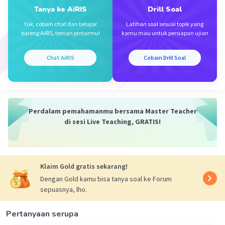
Kesimpulan:
Tanya ke AiRIS
Drill Soal
Jadi, massa NaOH yang diperlukan untuk membuat
Yuk, cobain chat dan belajar
Latihan soal sesuai topik yang
larutan dengan pH 12 adalah 0,4 g. Semoga ini bisa
bareng AiRIS, teman pintarmu!
kamu mau untuk persiapan ujian
membantu Anda memahami konsep dengan lebih baik!
🙂
Chat AiRIS
Cobain Drill Soal
·
0.0
(
0
)
Balas
Beri Rating
Perdalam pemahamanmu bersama Master Teacher
di sesi Live Teaching, GRATIS!
Iklan
Klaim Gold gratis sekarang!
Dengan Gold kamu bisa tanya soal ke Forum
sepuasnya, lho.
Pertanyaan serupa