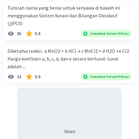
Tulislah nama yang benar untuk senyawa di bawah ini
menggunakan Sistem Yunani dan Bilangan Oksidasi!
(j)PCI5
35
5.0
Jawaban terverifikasi
Diketahui reaksi : a MnO2 + b HCl → c MnCl2 + d H2O +e Cl2
Harga koefisien a, b, c, d, dan e secara berturut-turut
adalah ...
23
5.0
Jawaban terverifikasi
Iklan