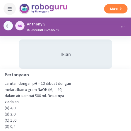
Masuk
Anthony S
02 Januari 2024 05:59
Iklan
Pertanyaan
Larutan dengan pH = 12 dibuat dengan
melarutkan x gram NaOH (M, = 40)
dalam air sampai 500 ml. Besarnya
x adalah
(A) 4,0
(B) 2,0
(C) 1 ,0
(D) 0,4