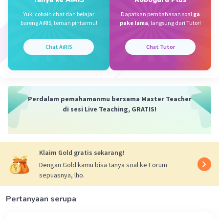
Jawaban : B
Yuk, cobain chat dan belajar
Dapatkan pembahasan soal
ga
Pembahasan :
bareng AiRIS, teman pintarmu!
pake lama
, langsung dari Tutor!
Iklan
Langkah yang tepat untuk mengisi titik-titik
nomor 2 adalah menandai kalimat yang
Chat AiRIS
Chat Tutor
merupakan gagasan pokok. Dengan demikian,
jawaban paling tepat adalah B.
·
0.0
(
0
)
Balas
Beri Rating
Perdalam pemahamanmu bersama Master Teacher
di sesi Live Teaching, GRATIS!
Klaim Gold gratis sekarang!
Dengan Gold kamu bisa tanya soal ke Forum
sepuasnya, lho.
Pertanyaan serupa