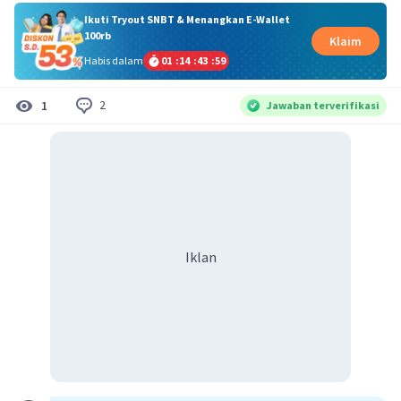
Ikuti Tryout SNBT & Menangkan E-Wallet
100rb
Klaim
Habis dalam
01
:
14
:
43
:
59
2
1
Jawaban terverifikasi
Iklan