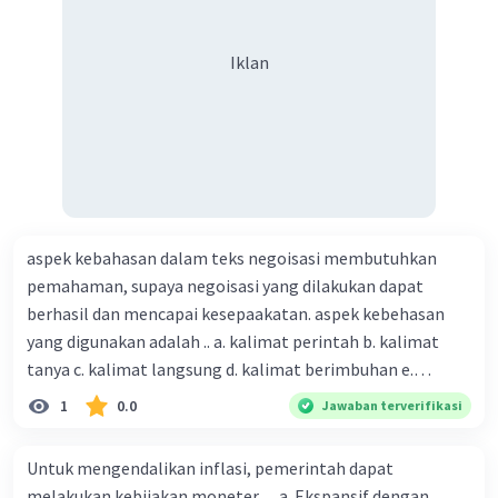
Iklan
aspek kebahasan dalam teks negoisasi membutuhkan
pemahaman, supaya negoisasi yang dilakukan dapat
berhasil dan mencapai kesepaakatan. aspek kebehasan
yang digunakan adalah .. a. kalimat perintah b. kalimat
tanya c. kalimat langsung d. kalimat berimbuhan e.
kalimat kausalitas
1
0.0
Jawaban terverifikasi
Untuk mengendalikan inflasi, pemerintah dapat
melakukan kebijakan moneter .... a. Ekspansif dengan