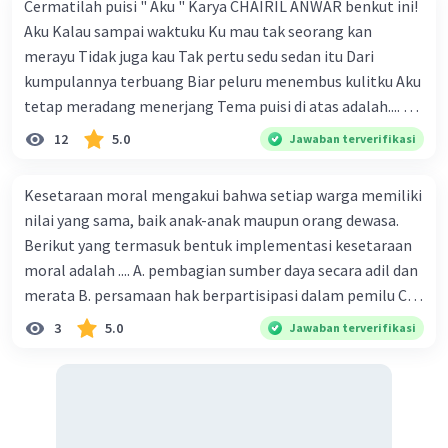
Cermatilah puisi " Aku " Karya CHAIRIL ANWAR benkut ini!
Aku Kalau sampai waktuku Ku mau tak seorang kan
merayu Tidak juga kau Tak pertu sedu sedan itu Dari
kumpulannya terbuang Biar peluru menembus kulitku Aku
tetap meradang menerjang Tema puisi di atas adalah.... A.
ketekunan dan kemauan seseorang dalam
12
5.0
Jawaban terverifikasi
memperjuangan hak dirinya B. kemauan untuk hidup
tenang tanpa beban C. kegigihan sesorang dalam
Kesetaraan moral mengakui bahwa setiap warga memiliki
mendapatkan cinta sejati D. seseorang yang tidak mau
nilai yang sama, baik anak-anak maupun orang dewasa.
diganggu oleh siapapun E. kepasrahan kepada keadaan
Berikut yang termasuk bentuk implementasi kesetaraan
yang sedang terjadi
moral adalah .... A. pembagian sumber daya secara adil dan
merata B. persamaan hak berpartisipasi dalam pemilu C.
menghargai pendapat orang lain D. menerapkan hukum
3
5.0
Jawaban terverifikasi
secara adil E. merendahkan status orang lain