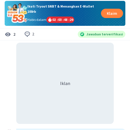
Ikuti Tryout SNBT & Menangkan E-Wallet
100rb
Klaim
Habis dalam
02
:
03
:
48
:
29
2
2
Jawaban terverifikasi
Iklan