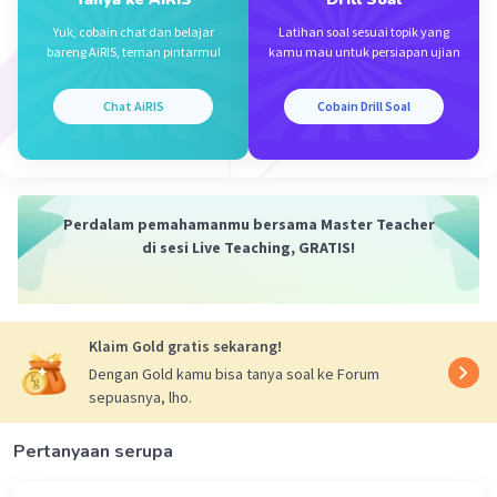
Melakukan eksperimen bisa di dalam
Yuk, cobain chat dan belajar
Latihan soal sesuai topik yang
laboratorium, observasi langsung, atau
bareng AiRIS, teman pintarmu!
kamu mau untuk persiapan ujian
melakukan survei. Kamu juga bisa menyiapkan
tabel data pengamatan sebelum melakukan
Chat AiRIS
Cobain Drill Soal
eskperimen agar memudahkan kamu untuk
mencatat data.
·
5.0
(
1
)
Balas
Beri Rating
Perdalam pemahamanmu bersama Master Teacher
di sesi Live Teaching, GRATIS!
Klaim Gold gratis sekarang!
Dengan Gold kamu bisa tanya soal ke Forum
sepuasnya, lho.
Pertanyaan serupa