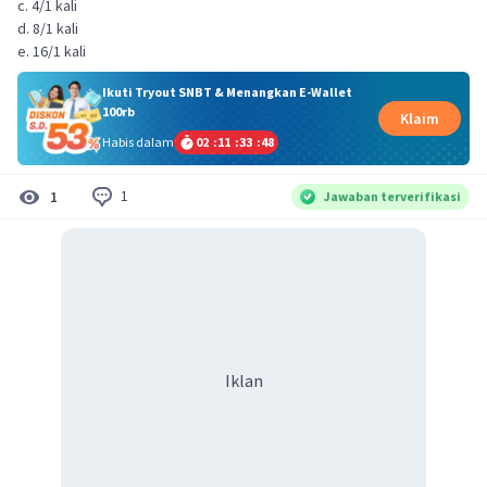
c. 4/1 kali
d. 8/1 kali
e. 16/1 kali
Ikuti Tryout SNBT & Menangkan E-Wallet
100rb
Klaim
Habis dalam
02
:
11
:
33
:
47
1
1
Jawaban terverifikasi
Iklan