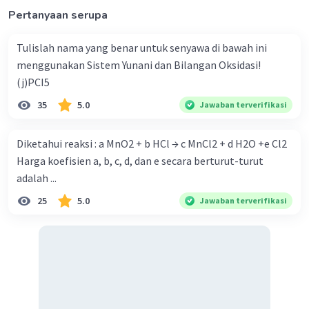
Pertanyaan serupa
Tulislah nama yang benar untuk senyawa di bawah ini
menggunakan Sistem Yunani dan Bilangan Oksidasi!
(j)PCI5
35
5.0
Jawaban terverifikasi
Diketahui reaksi : a MnO2 + b HCl → c MnCl2 + d H2O +e Cl2
Harga koefisien a, b, c, d, dan e secara berturut-turut
adalah ...
25
5.0
Jawaban terverifikasi