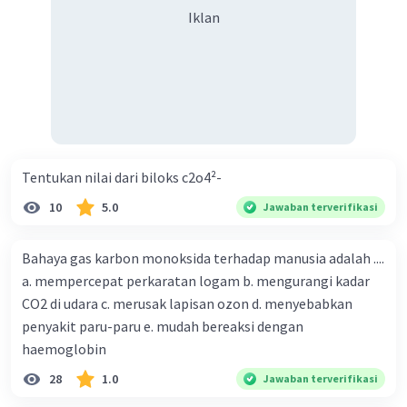
Iklan
Tentukan nilai dari biloks c2o4²-
10
5.0
Jawaban terverifikasi
Bahaya gas karbon monoksida terhadap manusia adalah ....
a. mempercepat perkaratan logam b. mengurangi kadar
CO2 di udara c. merusak lapisan ozon d. menyebabkan
penyakit paru-paru e. mudah bereaksi dengan
haemoglobin
28
1.0
Jawaban terverifikasi