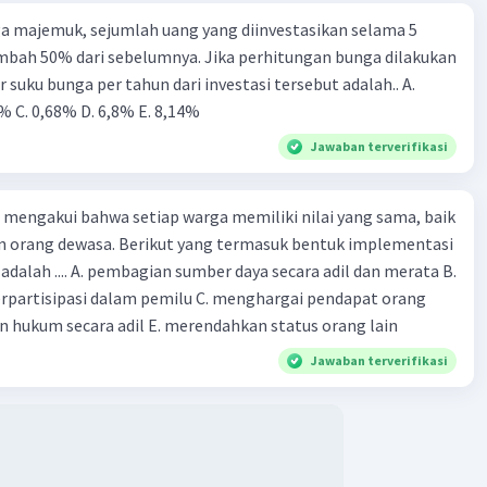
 kehidupan yang terdapat pada kutipan teks tersebut adalah
a majemuk, sejumlah uang yang diinvestasikan selama 5
l. Nilai moral adalah prinsip-prinsip atau tindakan yang
mbah 50% dari sebelumnya. Jika perhitungan bunga dilakukan
benar atau salah dalam konteks etika dan kebaikan. Dalam
r suku bunga per tahun dari investasi tersebut adalah.. A.
eks tersebut, nilai moral yang terdapat adalah pentingnya
% C. 0,68% D. 6,8% Ε. 8,14%
rasa syukur sebagai hamba dan menghargai apa yang kita
Jawaban terverifikasi
lam hidup. Hal ini mencerminkan nilai-nilai moral seperti
ur, penghargaan, dan kesadaran akan keberkahan yang ada
up kita.
mengakui bahwa setiap warga memiliki nilai yang sama, baik
 orang dewasa. Berikut yang termasuk bentuk implementasi
·
0.0
(
0
)
Balas
ating
dalah .... A. pembagian sumber daya secara adil dan merata B.
rpartisipasi dalam pemilu C. menghargai pendapat orang
n hukum secara adil E. merendahkan status orang lain
Jawaban terverifikasi
Iklan