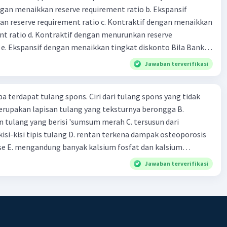
dengan menaikkan reserve requirement ratio b. Ekspansif
00 C. Rp2.312.000 B. Rp2.475.000 D. Rp2.280.000
n reserve requirement ratio c. Kontraktif dengan menaikkan
nt ratio d. Kontraktif dengan menurunkan reserve
. Ekspansif dengan menaikkan tingkat diskonto Bila Bank
n kebijakan moneter ekspansif, ceteris paribus maka .... a.
Jawaban terverifikasi
asi di mana bentuk kurva jumlah uang beredar (penawaran
iri bawah ke kanan atas b. Menimbulkan deflasi di mana bentuk
pa terdapat tulang spons. Ciri dari tulang spons yang tidak
 beredar (penawaran uang) naik dari kiri bawah ke kanan atas
erupakan lapisan tulang yang teksturnya berongga B.
meningkat di mana bentuk kurva jumlah uang beredar
 tulang yang berisi 'sumsum merah C. tersusun dari
aik dari kiri bawah ke kanan atas d. Tingkat bunga turun di
kisi-kisi tipis tulang D. rentan terkena dampak osteoporosis
 jumlah uang beredar (penawaran uang) naik dari kiri bawah
e E. mengandung banyak kalsium fosfat dan kalsium
Tingkat bunga turun di mana bentuk kurva jumlah uang
bijakan fiskal kontraktif dilakukan
Jawaban terverifikasi
a. Menurunkan pengeluaran pemerintah (G), menambah
fer (Tr) dan meningkatkan pemungutan pajak (Tx) b.
ngurangi Tr, dan meningkatkan Tx c. Menurunkan G,
 menurunkan Tx d. Meningkatkan G, mengurangi Tr, dan
Meningkatkan G, menambah Tr, dan menurunkan Tx Cara