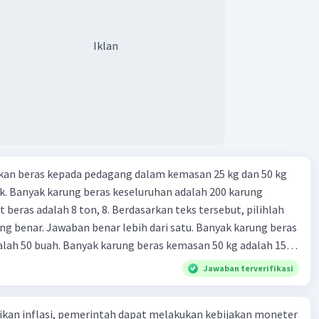
Iklan
kan beras kepada pedagang dalam kemasan 25 kg dan 50 kg
. Banyak karung beras keseluruhan adalah 200 karung
 beras adalah 8 ton, 8. Berdasarkan teks tersebut, pilihlah
g benar. Jawaban benar lebih dari satu. Banyak karung beras
lah 50 buah. Banyak karung beras kemasan 50 kg adalah 150
 beras dalam kemasan 25 kg adalah 2 ton. Perbandingan berat
Jawaban terverifikasi
g dan 50 kg dalam truk adalah 1: 3. 9. Berdasarkan teks
ya setiap beras karung kecil adalah Rp7.500 dan karung besar
kan inflasi, pemerintah dapat melakukan kebijakan moneter
ah biaya angkut semua beras yang harus dibayar oleh Bu