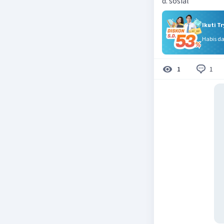
d. sosial
Ikuti T
Habis d
1
1