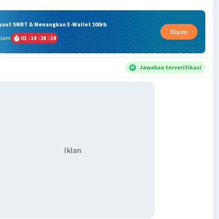
ryout SNBT & Menangkan E-Wallet 100rb
Klaim
alam
01
:
14
:
28
:
23
Jawaban terverifikasi
Iklan