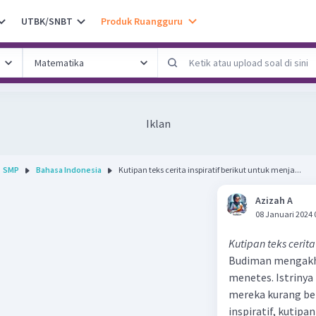
UTBK/SNBT
Produk Ruangguru
Iklan
SMP
Bahasa Indonesia
Kutipan teks cerita inspiratif berikut untuk menja...
Azizah A
08 Januari 2024 
Kutipan teks cerita
Budiman mengakhi
menetes. Istrinya
mereka kurang ber
inspiratif, kutipa