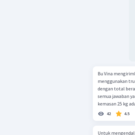
Bu Vina mengirim
menggunakan truk
dengan total berat
semua jawaban yan
kemasan 25 kg ada
buah. Total berat
42
4.5
beras kemasan 25 k
tersebut, jika bia
Untuk mengendali
Rp14.000, berapak