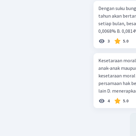
20. Nilai
Dengan suku bung
nilai mora
tahun akan berta
dianggap 
setiap bulan, besa
kutipan t
0,0068% B. 0,0814
memiliki 
3
5.0
miliki da
rasa syuk
dalam hid
Kesetaraan moral 
anak-anak maupun
Beri R
kesetaraan moral a
persamaan hak be
lain D. menerapka
4
5.0