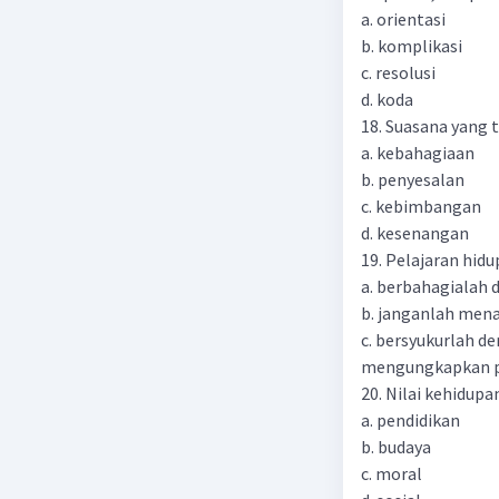
a. orientasi
b. komplikasi
c. resolusi
d. koda
18. Suasana yang 
a. kebahagiaan
b. penyesalan
c. kebimbangan
d. kesenangan
19. Pelajaran hidu
a. berbahagialah 
b. janganlah men
c. bersyukurlah de
mengungkapkan 
20. Nilai kehidupa
a. pendidikan
b. budaya
c. moral