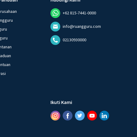
erusahaan
+62 815-7441-0000
angguru
info@ruangguru.com
guru
guru
02130930000
ntanan
gaduan
entuan
vasi
Ikuti Kami