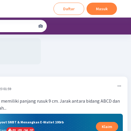
Daftar
Masuk
23 01:59
memiliki panjang rusuk 9 cm. Jarak antara bidang ABCD dan
h...
ryout SNBT & Menangkan E-Wallet 100rb
Klaim
alam
01
:
03
:
34
:
36