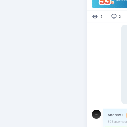
2
2
Andrew F
30 September