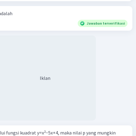
 adalah
Jawaban terverifikasi
Iklan
alui fungsi kuadrat y=x²−5x+4, maka nilai p yang mungkin