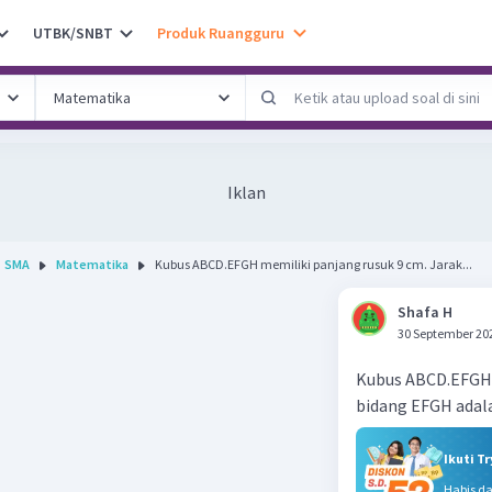
UTBK/SNBT
Produk Ruangguru
Iklan
SMA
Matematika
Kubus ABCD.EFGH memiliki panjang rusuk 9 cm. Jarak...
Shafa H
30 September 20
Kubus ABCD.EFGH 
bidang EFGH adala
Ikuti T
Habis d