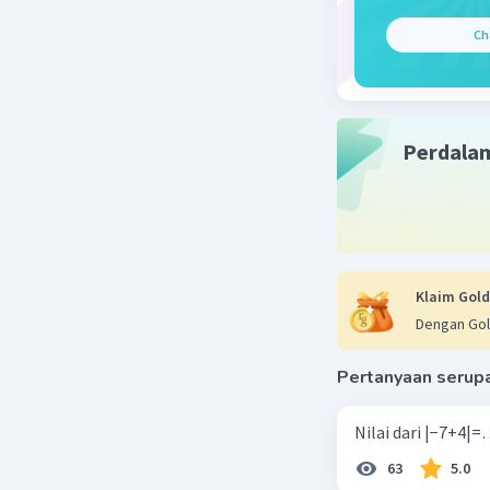
30 September
Ch
Jawaban 
Jarak ant
dengan pa
Perdala
Beri R
Klaim Gold
Dengan Gol
Pertanyaan serup
63
5.0