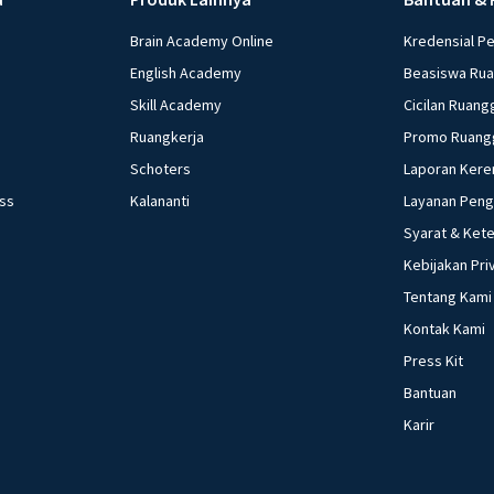
Brain Academy Online
Kredensial P
English Academy
Beasiswa Ru
Skill Academy
Cicilan Ruang
Ruangkerja
Promo Ruang
Schoters
Laporan Kere
ess
Kalananti
Layanan Pen
Syarat & Ket
Kebijakan Pri
Tentang Kami
Kontak Kami
Press Kit
Bantuan
Karir