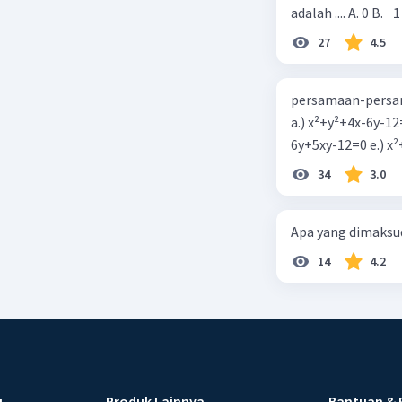
adalah .... A. 0 B. −1
27
4.5
persamaan-persam
a.) x²+y²+4x-6y-12
6y+5xy-1
34
3.0
Apa yang dimaksud
14
4.2
u
Produk Lainnya
Bantuan & 