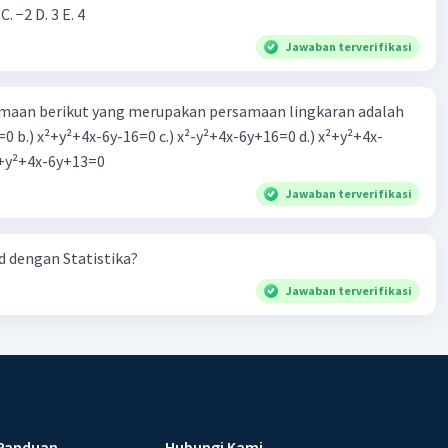
 C. −2 D. 3 E. 4
Jawaban terverifikasi
aan berikut yang merupakan persamaan lingkaran adalah
=0 b.) x²+y²+4x-6y-16=0 c.) x²-y²+4x-6y+16=0 d.) x²+y²+4x-
2=0 e.) x²+y²+4x-6y+13=0
Jawaban terverifikasi
 dengan Statistika?
Jawaban terverifikasi
Panduan
Hubungi Kami