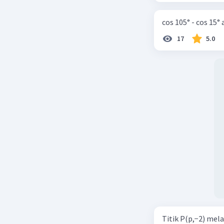
cos 105° - cos 15°
17
5.0
Titik P(p,−2) mel