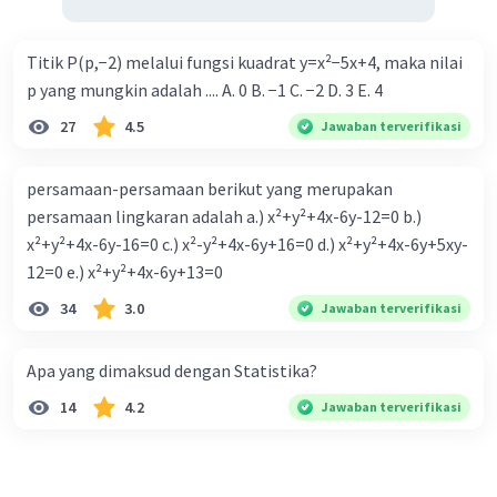
Titik P(p,−2) melalui fungsi kuadrat y=x²−5x+4, maka nilai
p yang mungkin adalah .... A. 0 B. −1 C. −2 D. 3 E. 4
27
4.5
Jawaban terverifikasi
persamaan-persamaan berikut yang merupakan
persamaan lingkaran adalah a.) x²+y²+4x-6y-12=0 b.)
x²+y²+4x-6y-16=0 c.) x²-y²+4x-6y+16=0 d.) x²+y²+4x-6y+5xy-
12=0 e.) x²+y²+4x-6y+13=0
34
3.0
Jawaban terverifikasi
Apa yang dimaksud dengan Statistika?
14
4.2
Jawaban terverifikasi