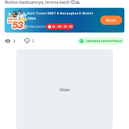
Mohon bantuannya, terima kasih 😊🙏
Ikuti Tryout SNBT & Menangkan E-Wallet
100rb
Klaim
Habis dalam
01
:
04
:
28
:
01
2
1
Jawaban terverifikasi
Iklan