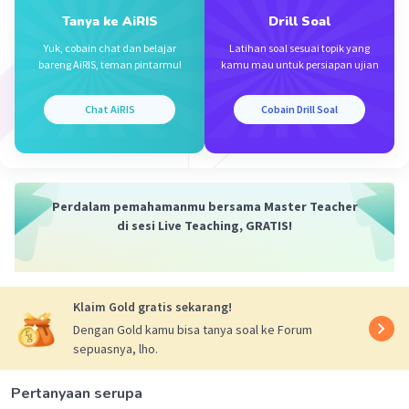
Tanya ke AiRIS
Drill Soal
·
0.0
(
0
)
Balas
Beri Rating
Yuk, cobain chat dan belajar
Latihan soal sesuai topik yang
bareng AiRIS, teman pintarmu!
kamu mau untuk persiapan ujian
Sabila A
Level 31
26 November 2023 11:28
Chat AiRIS
Cobain Drill Soal
jawabannya e
Iklan
Perdalam pemahamanmu bersama Master Teacher
di sesi Live Teaching, GRATIS!
Klaim Gold gratis sekarang!
Dengan Gold kamu bisa tanya soal ke Forum
·
0.0
(
0
)
Balas
Beri Rating
sepuasnya, lho.
Pertanyaan serupa