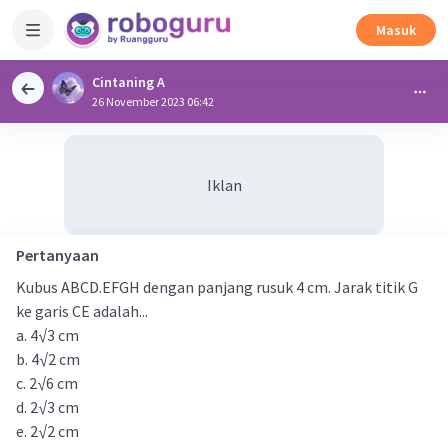
Masuk
Cintaning A
26 November 2023 06:42
Iklan
Pertanyaan
Kubus ABCD.EFGH dengan panjang rusuk 4 cm. Jarak titik G
ke garis CE adalah...
a. 4√3 cm
b. 4√2 cm
c. 2√6 cm
d. 2√3 cm
e. 2√2 cm