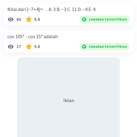
Nilai dari |−7+4|=… A. 3 B. −3 C. 11 D. −4 E. 4
63
5.0
Jawaban terverifikasi
cos 105° - cos 15° adalah
17
5.0
Jawaban terverifikasi
Iklan