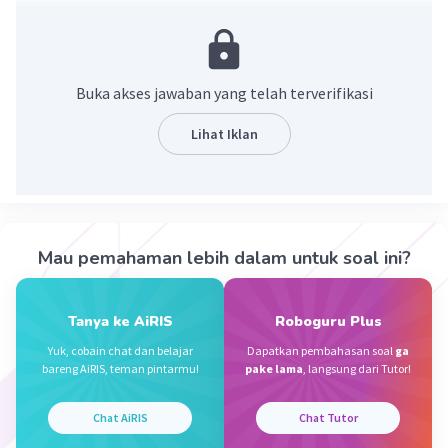
Buka akses jawaban yang telah terverifikasi
Lihat Iklan
·
0.0
(
0
)
Balas
Beri Rating
Mau pemahaman lebih dalam untuk soal ini?
Nana N
Level 41
23 Januari 2024 07:03
Tanya ke AiRIS
Roboguru Plus
Haloo, ini jawabannya yaaa. Kalo kamu ada yang
Yuk, cobain chat dan belajar
Dapatkan pembahasan soal
ga
belum kamu pahami, bisa tanya ajaa
Iklan
bareng AiRIS, teman pintarmu!
pake lama
, langsung dari Tutor!
Chat AiRIS
Chat Tutor