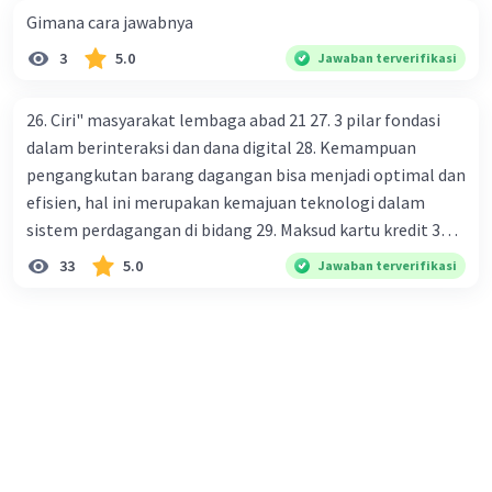
Gimana cara jawabnya
3
5.0
Jawaban terverifikasi
26. Ciri" masyarakat lembaga abad 21 27. 3 pilar fondasi
dalam berinteraksi dan dana digital 28. Kemampuan
pengangkutan barang dagangan bisa menjadi optimal dan
efisien, hal ini merupakan kemajuan teknologi dalam
sistem perdagangan di bidang 29. Maksud kartu kredit 30.
Manfaat penggunaan teknologi informasi di bidang
33
5.0
Jawaban terverifikasi
perdagangan bagi masyarakat 31. Keuntungan
menggunakan ATM dan kartu debit dalam pembayaran 32.
Prinsip" sistem pembayaran yang di terapkan oleh bank
indonesia dan mencegah terjadinya kegiatan praktek
monopoli dalam industri sistem perdagangan 33. Tujuan
dari lembaga OJK 34. Maksud cek bank 35. Kelebihan uang
elektronik sebagai alat pembayaran 36. Penyebab dari
rendahnya tingkat presentase penggunaan layanan