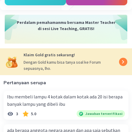
Perdalam pemahamanmu bersama Master Teacher
di sesi Live Teaching, GRATIS!
·
0.0
(
0
)
Balas
Beri Rating
Klaim Gold gratis sekarang!
Dengan Gold kamu bisa tanya soal ke Forum
sepuasnya, lho.
Pertanyaan serupa
Ibu membeli lampu 4 kotak dalam kotak ada 20 isi berapa
banyak lampu yang dibeli ibu
3
5.0
Jawaban terverifikasi
ada berapa anggota negara asean dan apa saja sebutkan