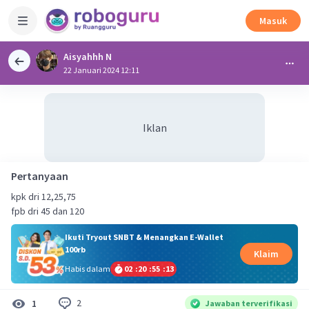
Masuk
Aisyahhh N
22 Januari 2024 12:11
Iklan
Pertanyaan
kpk dri 12,25,75
fpb dri 45 dan 120
Ikuti Tryout SNBT & Menangkan E-Wallet
100rb
Klaim
Habis dalam
02
:
20
:
55
:
13
2
1
Jawaban terverifikasi