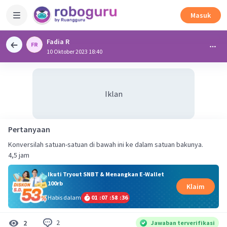
Masuk
Fadia R
10 Oktober 2023 18:40
Iklan
Pertanyaan
Konversilah satuan-satuan di bawah ini ke dalam satuan bakunya.
4,5 jam
Ikuti Tryout SNBT & Menangkan E-Wallet
100rb
Klaim
Habis dalam
01
:
07
:
58
:
35
2
2
Jawaban terverifikasi