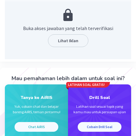
·
4.0
(
1
)
Balas
Beri Rating
Aulia C
Level 1
Buka akses jawaban yang telah terverifikasi
04 September 2024 14:38
Mnaa jawaban yaaa si??
Lihat Iklan
·
0.0
(
0
)
Balas
Beri Rating
Iklan
Mau pemahaman lebih dalam untuk soal ini?
LATIHAN SOAL GRATIS!
Tanya ke AiRIS
Drill Soal
Yuk, cobain chat dan belajar
Latihan soal sesuai topik yang
bareng AiRIS, teman pintarmu!
kamu mau untuk persiapan ujian
Chat AiRIS
Cobain Drill Soal