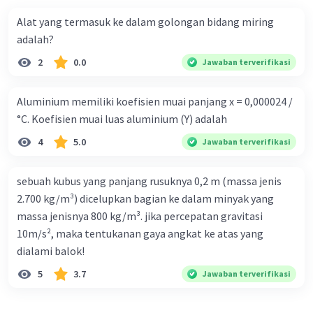
Alat yang termasuk ke dalam golongan bidang miring
adalah?
2
0.0
Jawaban terverifikasi
Aluminium memiliki koefisien muai panjang x = 0,000024 /
°C. Koefisien muai luas aluminium (Y) adalah
4
5.0
Jawaban terverifikasi
sebuah kubus yang panjang rusuknya 0,2 m (massa jenis
2.700 kg/m³) dicelupkan bagian ke dalam minyak yang
massa jenisnya 800 kg/m³. jika percepatan gravitasi
10m/s², maka tentukanan gaya angkat ke atas yang
dialami balok!
5
3.7
Jawaban terverifikasi