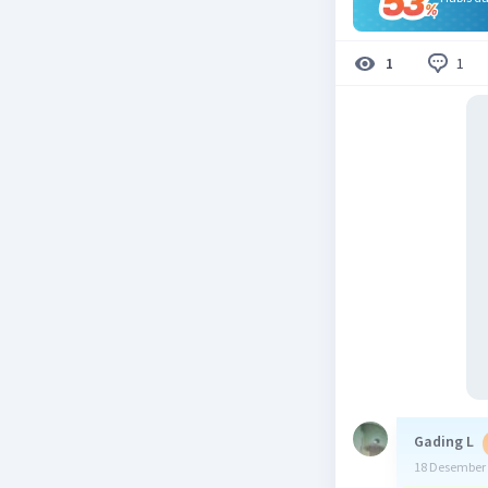
1
1
Gading L
18 Desember 