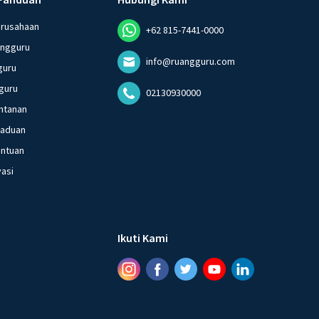
erusahaan
+62 815-7441-0000
angguru
info@ruangguru.com
guru
guru
02130930000
ntanan
gaduan
entuan
vasi
Ikuti Kami