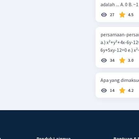
adalah .... A. 0 B. −1
27
4.5
persamaan-persam
a.) x²+y²+4x-6y-12
6y+5xy-1
34
3.0
Apa yang dimaksud
14
4.2
u
Produk Lainnya
Bantuan & 