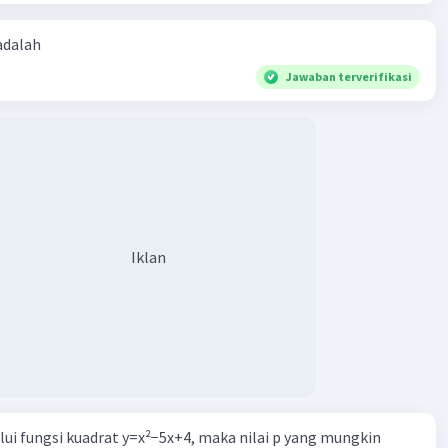
 adalah
Jawaban terverifikasi
Iklan
alui fungsi kuadrat y=x²−5x+4, maka nilai p yang mungkin