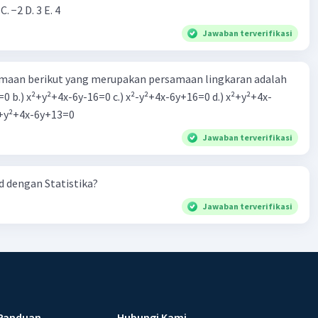
 C. −2 D. 3 E. 4
Jawaban terverifikasi
aan berikut yang merupakan persamaan lingkaran adalah
=0 b.) x²+y²+4x-6y-16=0 c.) x²-y²+4x-6y+16=0 d.) x²+y²+4x-
2=0 e.) x²+y²+4x-6y+13=0
Jawaban terverifikasi
 dengan Statistika?
Jawaban terverifikasi
Panduan
Hubungi Kami