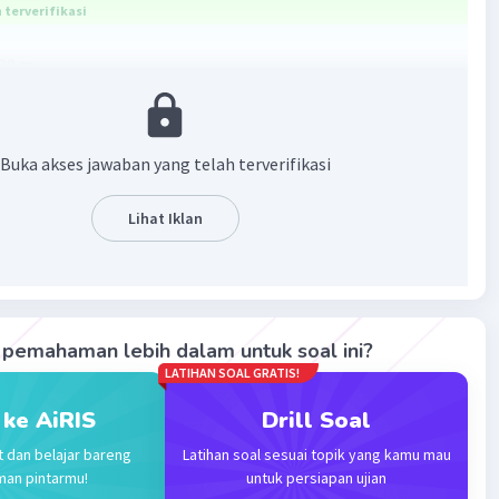
terverifikasi
000 m
600 Detik
0) / 3600
Buka akses jawaban yang telah terverifikasi
600 = 25 m/s
Lihat Iklan
·
5.0
(
2
)
Balas
ating
pemahaman lebih dalam untuk soal ini?
LATIHAN SOAL GRATIS!
 ke AiRIS
Drill Soal
Iklan
t dan belajar bareng
Latihan soal sesuai topik yang kamu mau
man pintarmu!
untuk persiapan ujian