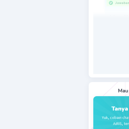
Jawaban 
1 Km = 1
1 Jam = 3
( 90 x 100
90.000 / 3
Beri R
Mau 
Tanya
Yuk, cobain cha
AiRIS, te