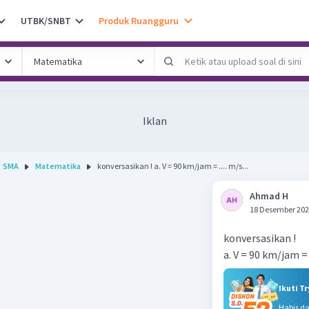
UTBK/SNBT
Produk Ruangguru
Iklan
SMA
Matematika
konversasikan ! a. V = 90 km/jam = .... m/s...
Ahmad H
18 Desember 202
konversasikan !
a. V = 90 km/jam = .
Ikuti T
Habis d