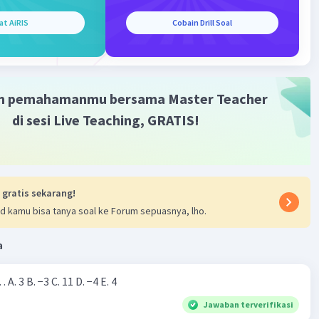
at AiRIS
Cobain Drill Soal
m pemahamanmu bersama Master Teacher
di sesi Live Teaching, GRATIS!
 gratis sekarang!
d kamu bisa tanya soal ke Forum sepuasnya, lho.
a
Nilai dari |−7+4|=… A. 3 B. −3 C. 11 D. −4 E. 4
Jawaban terverifikasi