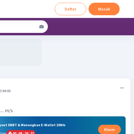
Daftar
Masuk
3 04:00
... m/s
ryout SNBT & Menangkan E-Wallet 100rb
Klaim
alam
00
:
08
:
20
:
36