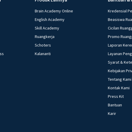
Brain Academy Online
Kredensial P
English Academy
Beasiswa Ru
Skill Academy
Cicilan Ruang
Ruangkerja
Promo Ruang
Schoters
Laporan Kere
ess
Kalananti
Layanan Pen
Syarat & Ket
Kebijakan Pri
Tentang Kami
Kontak Kami
Press Kit
Bantuan
Karir