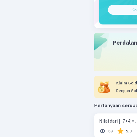
Ch
Perdala
Klaim Gold
Dengan Gol
Pertanyaan serup
63
5.0