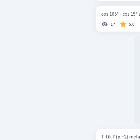
cos 105° - cos 15°
17
5.0
Titik P(p,−2) mel