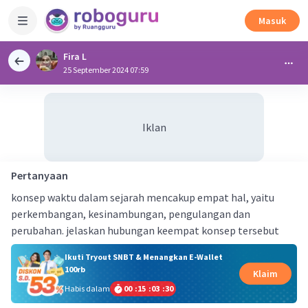
Masuk
Fira L
25 September 2024 07:59
Iklan
Pertanyaan
konsep waktu dalam sejarah mencakup empat hal, yaitu
perkembangan, kesinambungan, pengulangan dan
perubahan. jelaskan hubungan keempat konsep tersebut
Ikuti Tryout SNBT & Menangkan E-Wallet
100rb
Klaim
Habis dalam
00
:
15
:
03
:
29