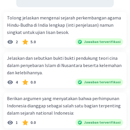
-
Pelajaran dari Sejarah
: Pengulangan
memberikan wawasan tentang pola perilaku
Tolong jelaskan mengenai sejarah perkembangan agama
manusia dan konsekuensi dari tindakan tertentu,
Hindu-Budha di India lengkap (inti penjelasan) namun
yang dapat memengaruhi perkembangan dan
singkat untuk ujian lisan besok.
perubahan di masa depan.
-
Stabilitas dan Dinamika
: Kesinambungan
2
5.0
Jawaban terverifikasi
memberikan stabilitas di tengah perubahan,
sementara perubahan itu sendiri mendorong
Jelaskan dan sebutkan bukti bukti pendukung teori cina
perkembangan baru. Dengan demikian, sejarah
dalam penyebaran Islam di Nusantara beserta kelemahan
adalah kombinasi dinamis antara elemen yang
dan kelebihannya.
tetap dan elemen yang berubah.
4
0.0
Jawaban terverifikasi
Dengan memahami hubungan antara keempat
konsep ini, kita dapat lebih baik memahami
Berikan argumen yang menyatakan bahwa perhimpunan
bagaimana sejarah dibentuk dan bagaimana
Indonesia dianggap sebagai salah satu bagian terpenting
masyarakat beradaptasi seiring waktu.
dalam sejarah national Indonesia:
1
0.0
Jawaban terverifikasi
·
0.0
(
0
)
Balas
Beri Rating