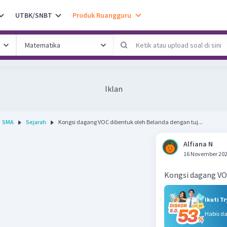
UTBK/SNBT
Produk Ruangguru
Iklan
SMA
Sejarah
Kongsi dagang VOC dibentuk oleh Belanda dengan tuj...
Alfiana N
16 November 202
Kongsi dagang VO
Ikuti T
Habis d