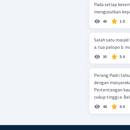
Pada setiap kese
mengusulkan kepad
46
1.0
Salah satu masjid 
35
5.0
Perang Padri tahu
dengan masyarakat
Pertentangan kau
cukup tinggi e. 
48
0.0