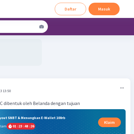
Daftar
Masuk
3 13:50
C dibentuk oleh Belanda dengan tujuan
ryout SNBT & Menangkan E-Wallet 100rb
Klaim
alam
01
:
23
:
48
:
26