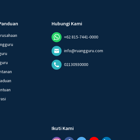
Panduan
Hubungi Kami
erusahaan
+62 815-7441-0000
angguru
info@ruangguru.com
guru
guru
02130930000
ntanan
gaduan
entuan
vasi
Ikuti Kami