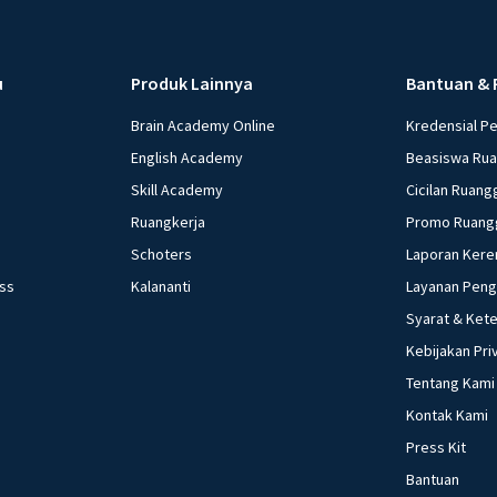
u
Produk Lainnya
Bantuan & 
Brain Academy Online
Kredensial P
English Academy
Beasiswa Ru
Skill Academy
Cicilan Ruang
Ruangkerja
Promo Ruang
Schoters
Laporan Kere
ess
Kalananti
Layanan Pen
Syarat & Ket
Kebijakan Pri
Tentang Kami
Kontak Kami
Press Kit
Bantuan