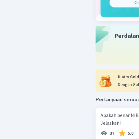
Ch
Beri R
Perdala
Klaim Gold
Dengan Gol
Pertanyaan serup
Apakah benar NIB
Jelaskan!
37
5.0