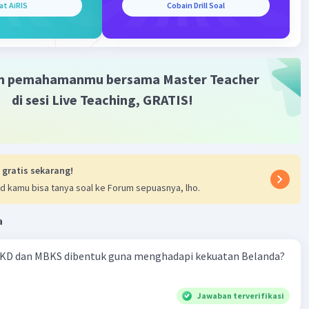
at AiRIS
Cobain Drill Soal
·
0.0
(
0
)
Balas
ating
m pemahamanmu bersama Master Teacher
di sesi Live Teaching, GRATIS!
 gratis sekarang!
d kamu bisa tanya soal ke Forum sepuasnya, lho.
a
KD dan MBKS dibentuk guna menghadapi kekuatan Belanda?
Jawaban terverifikasi