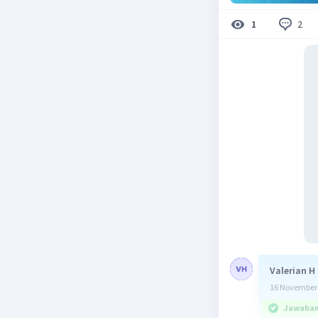
2
1
Valerian H
16 November 
Jawaban 