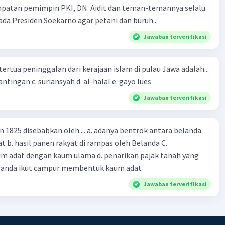
mpatan pemimpin PKI, DN. Aidit dan teman-temannya selalu
a Presiden Soekarno agar petani dan buruh...
Jawaban terverifikasi
tertua peninggalan dari kerajaan islam di pulau Jawa adalah...
a. tua palopo b. mantingan c. suriansyah d. al-halal e. gayo lues
Jawaban terverifikasi
n 1825 disebabkan oleh.... a. adanya bentrok antara belanda
 b. hasil panen rakyat di rampas oleh Belanda C.
m adat dengan kaum ulama d. penarikan pajak tanah yang
Belanda ikut campur membentuk kaum adat
Jawaban terverifikasi