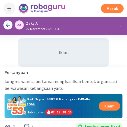
Masuk
Zaky A
22 November 2023 11:31
Iklan
Pertanyaan
kongres wanita pertama menghasilkan bentuk organisasi
berwawasan kebangsaan yaitu
Ikuti Tryout SNBT & Menangkan E-Wallet
100rb
Klaim
Habis dalam
02
:
15
:
38
:
14
2
1
Jawaban terverifikasi