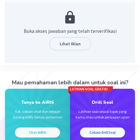
badan federasi organisasi wanita yang mandiri
dengan nama “Perikatan Perkoempoelan
Perempoean Indonesia” atau disingkat dengan
PPPI.
Buka akses jawaban yang telah terverifikasi
·
0.0
(
0
)
Balas
Beri Rating
Lihat Iklan
Rayhan J
Level 17
22 November 2023 11:41
Mau pemahaman lebih dalam untuk soal ini?
PPPI
LATIHAN SOAL GRATIS!
Iklan
·
0.0
(
0
)
Balas
Beri Rating
Tanya ke AiRIS
Drill Soal
Yuk, cobain chat dan belajar
Latihan soal sesuai topik yang
bareng AiRIS, teman pintarmu!
kamu mau untuk persiapan ujian
Chat AiRIS
Cobain Drill Soal