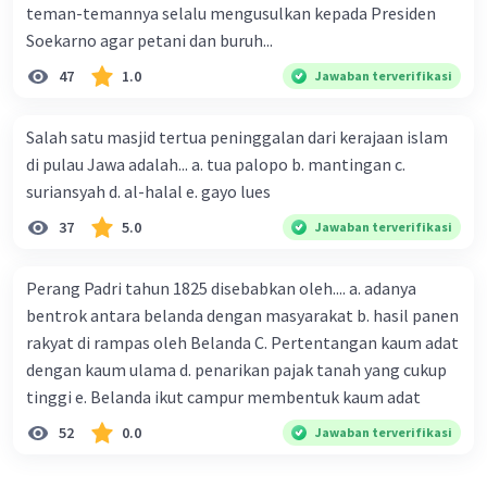
teman-temannya selalu mengusulkan kepada Presiden
Soekarno agar petani dan buruh...
47
1.0
Jawaban terverifikasi
Salah satu masjid tertua peninggalan dari kerajaan islam
di pulau Jawa adalah... a. tua palopo b. mantingan c.
suriansyah d. al-halal e. gayo lues
37
5.0
Jawaban terverifikasi
Perang Padri tahun 1825 disebabkan oleh.... a. adanya
bentrok antara belanda dengan masyarakat b. hasil panen
rakyat di rampas oleh Belanda C. Pertentangan kaum adat
dengan kaum ulama d. penarikan pajak tanah yang cukup
tinggi e. Belanda ikut campur membentuk kaum adat
52
0.0
Jawaban terverifikasi