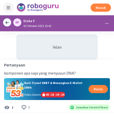
Masuk
Diska F
02 Oktober 2023 10:42
Iklan
Pertanyaan
komponen apa saja yang menyusun DNA?
Ikuti Tryout SNBT & Menangkan E-Wallet
100rb
Klaim
Habis dalam
00
:
18
:
19
:
23
1
1
Jawaban terverifikasi