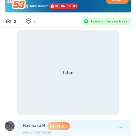
Habis dalam
01
:
04
:
18
:
02
1
2
Jawaban terverifikasi
Iklan
Navniaaa N
Level 100
25 April 2024 09:39