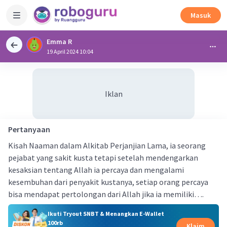
Masuk
Emma R
19 April 2024 10:04
Iklan
Pertanyaan
Kisah Naaman dalam Alkitab Perjanjian Lama, ia seorang
pejabat yang sakit kusta tetapi setelah mendengarkan
kesaksian tentang Allah ia percaya dan mengalami
kesembuhan dari penyakit kustanya, setiap orang percaya
bisa mendapat pertolongan dari Allah jika ia memiliki….
Ikuti Tryout SNBT & Menangkan E-Wallet
100rb
Klaim