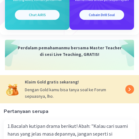
bagi seseorang untuk mencapai taqwa. Tanpa
iman tak mungkin seseorang akan mencapai
taqwa. Taqwa adalah kemampuan seseorang
Chat AiRIS
Cobain Drill Soal
dalam menjalankan segala perintah Tuhan dan
menjauhi segala larangan-Nya termasuk percaya
akan kehendak Tuhannya.
Perdalam pemahamanmu bersama Master Teacher
·
5.0
(
1
)
Balas
Beri Rating
di sesi Live Teaching, GRATIS!
Emma R
Level 54
25 April 2024 10:11
terima kasih atas jawabannya
Klaim Gold gratis sekarang!
Dengan Gold kamu bisa tanya soal ke Forum
sepuasnya, lho.
Pertanyaan serupa
1.Bacalah kutipan drama berikut! Abah: "Kalau cari suami
harus yang jelas masa depannya, jangan seperti si