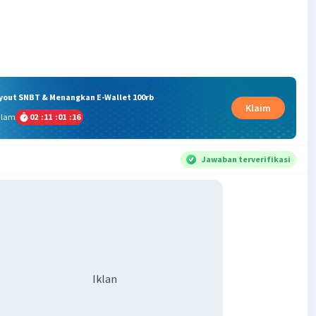
ryout SNBT & Menangkan E-Wallet 100rb
Klaim
alam
02
:
11
:
01
:
15
Jawaban terverifikasi
Iklan