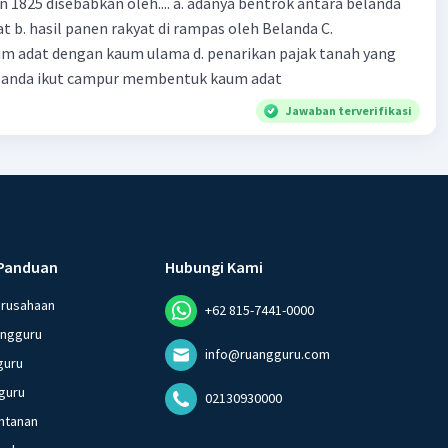
n 1825 disebabkan oleh.... a. adanya bentrok antara belanda
 b. hasil panen rakyat di rampas oleh Belanda C.
m adat dengan kaum ulama d. penarikan pajak tanah yang
Belanda ikut campur membentuk kaum adat
Jawaban terverifikasi
Panduan
Hubungi Kami
erusahaan
+62 815-7441-0000
angguru
info@ruangguru.com
guru
guru
02130930000
ntanan