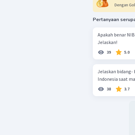
Dengan Gol
Pertanyaan serup
Apakah benar NIB
Jelaskan!
39
5.0
Jelaskan bidang-
Indonesia saat m
38
3.7