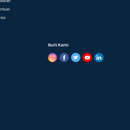
gaduan
entuan
vasi
Ikuti Kami