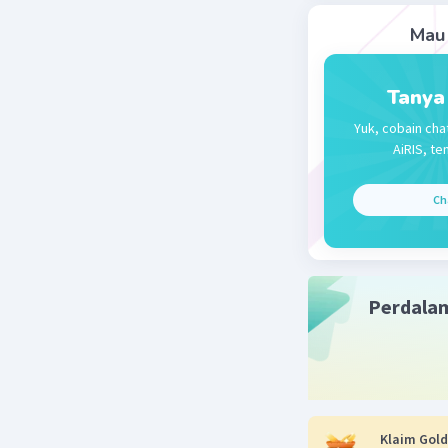
Mau 
Tanya
Yuk, cobain cha
AiRIS, te
Ch
Perdala
Klaim Gold