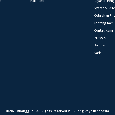
ess
Kalananti
Layanan Pen
Syarat & Ket
Kebijakan Pri
Tentang Kami
Kontak Kami
Press Kit
Bantuan
Karir
©
2026
Ruangguru
.
All Rights Reserved
PT. Ruang Raya Indonesia