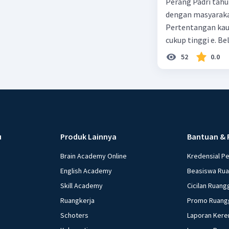
Perang Padri tahu
dengan masyarakat
Pertentangan kau
cukup tinggi e. 
52
0.0
u
Produk Lainnya
Bantuan & 
Brain Academy Online
Kredensial P
English Academy
Beasiswa Ru
Skill Academy
Cicilan Ruang
Ruangkerja
Promo Ruang
Schoters
Laporan Kere