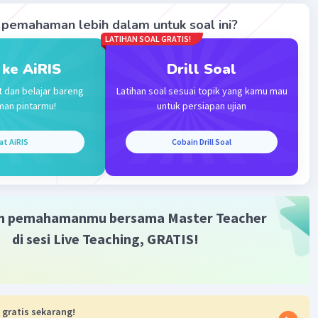
pemahaman lebih dalam untuk soal ini?
LATIHAN SOAL GRATIS!
Iklan
 ke AiRIS
Drill Soal
t dan belajar bareng
Latihan soal sesuai topik yang kamu mau
man pintarmu!
untuk persiapan ujian
at AiRIS
Cobain Drill Soal
m pemahamanmu bersama Master Teacher
di sesi Live Teaching, GRATIS!
 gratis sekarang!