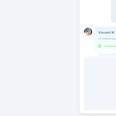
Vincent M
29 September
Jawaban 
Bantuan b
dengan "I
Surabaya.
d. suraba
Beri R