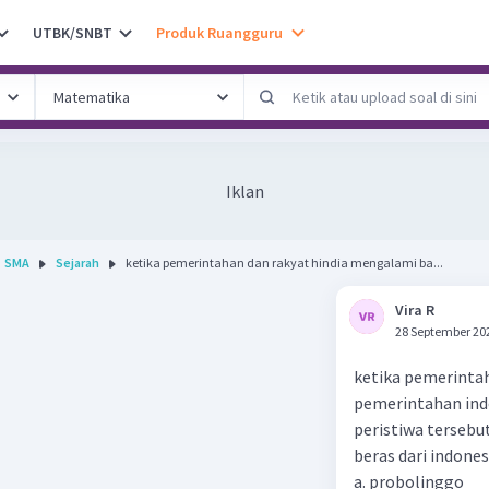
UTBK/SNBT
Produk Ruangguru
Iklan
SMA
Sejarah
ketika pemerintahan dan rakyat hindia mengalami ba...
Vira R
28 September 20
ketika pemerintah
pemerintahan ind
peristiwa tersebu
beras dari indones
a. probolinggo