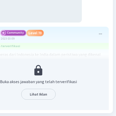
Community
Level 73
 2023 03:09
terverifikasi
eras dari Indonesia ke India dalam peristiwa yang dikenal
ndia Rice" pada umumnya dikirimkan dari pelabuhan di kota
 Jadi, jawabannya adalah:
ya
Buka akses jawaban yang telah terverifikasi
·
0.0
(
0
)
Balas
ating
Lihat Iklan