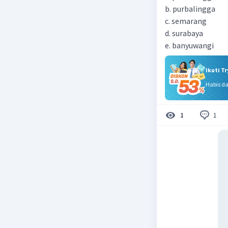
b. purbalingga
c. semarang
d. surabaya
e. banyuwangi
Ikuti T
Habis d
1
1