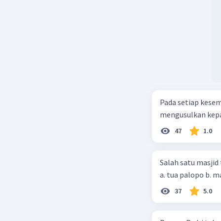
Pada setiap kese
mengusulkan kepad
47
1.0
Salah satu masjid 
37
5.0