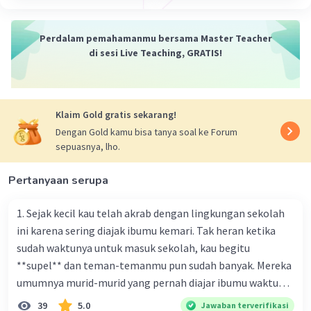
Perdalam pemahamanmu bersama Master Teacher
di sesi Live Teaching, GRATIS!
Klaim Gold gratis sekarang!
Dengan Gold kamu bisa tanya soal ke Forum
sepuasnya, lho.
Pertanyaan serupa
1. Sejak kecil kau telah akrab dengan lingkungan sekolah
ini karena sering diajak ibumu kemari. Tak heran ketika
sudah waktunya untuk masuk sekolah, kau begitu
**supel** dan teman-temanmu pun sudah banyak. Mereka
umumnya murid-murid yang pernah diajar ibumu waktu
kelas satu. Sedangkan aku? Aku waktu itu baru saja pindah
39
5.0
Jawaban terverifikasi