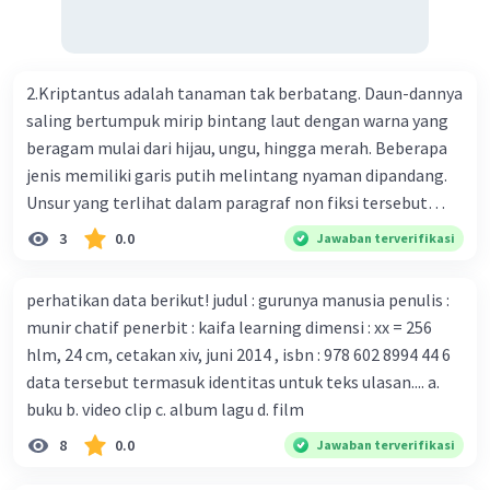
Perkembangan terbaru adalah mereka menciptakan peta
genetik virus. 4) Ilmuwan dari Australia, Kanada, hingga
Prancis ikut menciptakan berbagai jenis inokulasi
bersama sejumlah perusahaan biotek dan vaksin.
2.Kriptantus adalah tanaman tak berbatang. Daun-dannya
Beberapa waktu lalu, Kepala Laboratorium Identifikasi
saling bertumpuk mirip bintang laut dengan warna yang
Virus dari Institut Peter Doherty untuk Infeksi dan
beragam mulai dari hijau, ungu, hingga merah. Beberapa
kekebalan, Melbourne, Julian Druce, menyatakan mereka
jenis memiliki garis putih melintang nyaman dipandang.
mengembangkan virus Corona versi laboratorium dari
Unsur yang terlihat dalam paragraf non fiksi tersebut
tubuh pasien yang terinfeksi untuk uji coba. Tanggapan
adalah... A. cara menyajikan isi buku B. bahasa yang
3
0.0
Jawaban terverifikasi
yang sesuai dengan berita tersebut adalah ... A.
digunakan C. tokoh dan penokohan D. penyajian alur cerita
Pemerintah Australia telah tanggap menghadapi
perhatikan data berikut! judul : gurunya manusia penulis :
serangan virus Corona dengan menemukan vaksin virus
munir chatif penerbit : kaifa learning dimensi : xx = 256
tersebut. B. Para ilmuan perlu segera mempelajari virus
hlm, 24 cm, cetakan xiv, juni 2014 , isbn : 978 602 8994 44 6
corona yang menjadi masalah besar bagi kesehatan dunia
data tersebut termasuk identitas untuk teks ulasan.... a.
karena persebarannya sangat cepat. C. Masyarakat perlu
buku b. video clip c. album lagu d. film
mawas diri dan menjaga kesehatan dalam menghadapi
serangan virus corona yang mulai menyebar di Indonesia,
8
0.0
Jawaban terverifikasi
D. Virus corona menjadi masalah besar bagi kesehatan