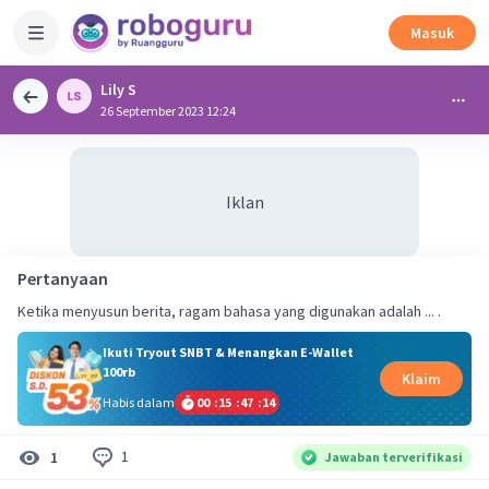
Masuk
Lily S
26 September 2023 12:24
Iklan
Pertanyaan
Ketika menyusun berita, ragam bahasa yang digunakan adalah ... .
Ikuti Tryout SNBT & Menangkan E-Wallet
100rb
Klaim
Habis dalam
00
:
15
:
47
:
14
1
1
Jawaban terverifikasi