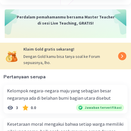
bunga, patung, dan hiasan.
2. Media Tanam:
Perdalam pemahamanmu bersama Master Teacher
Tanah liat memiliki sifat yang baik untuk
di sesi Live Teaching, GRATIS!
dijadikan media tanam, yaitu:
Mampu menahan air:
Tanah liat memiliki
kemampuan untuk menahan air, sehingga
Klaim Gold gratis sekarang!
tanaman tidak mudah kekeringan.
Dengan Gold kamu bisa tanya soal ke Forum
Kaya akan unsur hara:
Tanah liat
sepuasnya, lho.
mengandung berbagai unsur hara yang
dibutuhkan tanaman untuk tumbuh.
Pertanyaan serupa
Memiliki tekstur yang baik:
Tanah liat
memiliki tekstur yang mudah dibentuk dan
Kelompok negara-negara maju yang sebagian besar
diolah, sehingga cocok untuk dijadikan
negaranya ada di belahan bumi bagian utara disebut
media tanam.
3
0.0
Jawaban terverifikasi
Sumber Daya Alam Terkait:
Tanah liat diperoleh dari
pelapukan batuan
Kesetaraan moral mengakui bahwa setiap warga memiliki
yang mengandung mineral lempung. Batuan ini