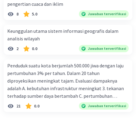
pengertian cuaca dan iklim
menyebabkan erosi tanah, sehingga tanah
menjadi tandus dan tidak subur.
8
5.0
Jawaban terverifikasi
Banjir:
Erosi tanah dapat menyebabkan
terjadinya banjir, karena air hujan tidak
Keunggulan utama sistem informasi geografis dalam
dapat diserap oleh tanah.
analisis wilayah
Penurunan kualitas air:
Penggalian tanah
2
0.0
Jawaban terverifikasi
liat dapat mencemari air sungai dan
sumber air lainnya.
Penduduk suatu kota berjumlah 500.000 jiwa dengan laju
Pengelolaan Tanah Liat yang Berkelanjutan:
pertumbuhan 3% per tahun. Dalam 20 tahun
Pengelolaan tanah liat yang berkelanjutan perlu
diproyeksikan meningkat tajam. Evaluasi dampaknya
dilakukan untuk menjaga kelestarian lingkungan
adalah A. kebutuhan infrastruktur meningkat 3. tekanan
dan mencegah dampak negatif. Berikut beberapa
terhadap sumber daya bertambah C. pertumbuhan
cara untuk mengelola tanah liat secara
eksponensial berdampak jangka panjang D. tidak
21
0.0
Jawaban terverifikasi
berkelanjutan:
memengaruhi tata ruang E. proyeksi penduduk penting
untuk perencanaan
Melakukan reklamasi lahan:
Lahan bekas
galian tanah liat harus direklamasi agar
dapat kembali produktif.