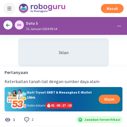
Masuk
Datu S
31 Januari 2024 09:14
Iklan
Pertanyaan
Keterkaitan tanah liat dengan sumber daya alam
Ikuti Tryout SNBT & Menangkan E-Wallet
100rb
Klaim
Habis dalam
01
:
00
:
27
:
10
2
1
Jawaban terverifikasi