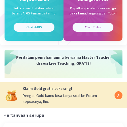
Iklan
Yuk, cobain chat dan belajar
Dapatkan pembahasan soal
ga
·
5.0
(
1
)
Balas
Beri Rating
bareng AiRIS, teman pintarmu!
pake lama
, langsung dari Tutor!
Chat AiRIS
Chat Tutor
Perdalam pemahamanmu bersama Master Teacher
di sesi Live Teaching, GRATIS!
Klaim Gold gratis sekarang!
Dengan Gold kamu bisa tanya soal ke Forum
sepuasnya, lho.
Pertanyaan serupa