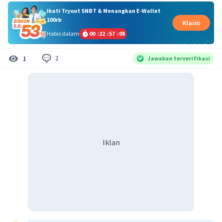
Ikuti Tryout SNBT & Menangkan E-Wallet
100rb
Klaim
Habis dalam
00
:
22
:
57
:
08
2
1
Jawaban terverifikasi
Iklan