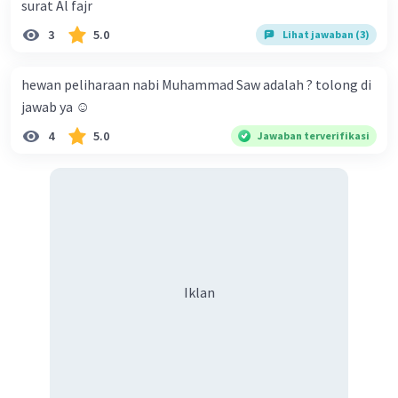
surat Al fajr
3
5.0
Lihat jawaban (3)
hewan peliharaan nabi Muhammad Saw adalah ? tolong di
jawab ya ☺️
4
5.0
Jawaban terverifikasi
Iklan