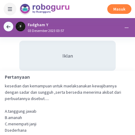
Masuk
Fadgham Y
03 Desember 2023 03:57
Iklan
Pertanyaan
kesedian dan kemampuan untuk maelaksanakan kewajibannya
dengan sadar dan sungguh ,serta bersedia menerima akibat dari
perbuatannya disebut.....
A.tanggung jawab
B.amanah
C.menempati janji