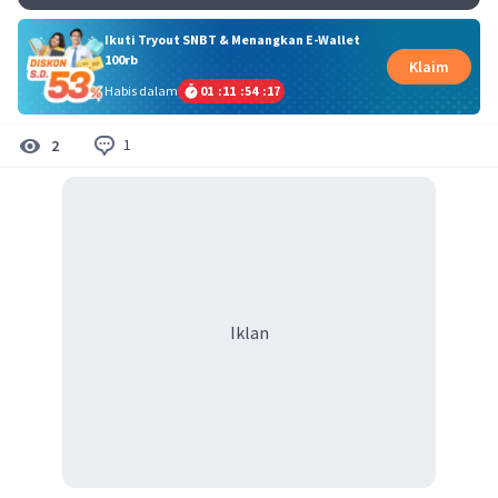
Ikuti Tryout SNBT & Menangkan E-Wallet
100rb
Klaim
Habis dalam
01
:
11
:
54
:
16
1
2
Iklan