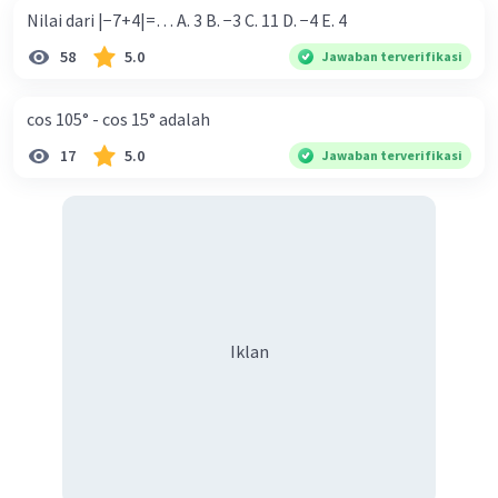
Nilai dari |−7+4|=… A. 3 B. −3 C. 11 D. −4 E. 4
58
5.0
Jawaban terverifikasi
cos 105° - cos 15° adalah
17
5.0
Jawaban terverifikasi
Iklan