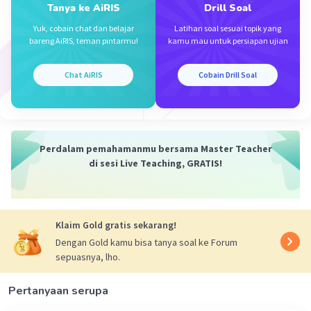
Tanya ke AiRIS
Drill Soal
Iklan
Yuk, cobain chat dan belajar
Latihan soal sesuai topik yang
bareng AiRIS, teman pintarmu!
kamu mau untuk persiapan ujian
Chat AiRIS
Cobain Drill Soal
Perdalam pemahamanmu bersama Master Teacher
di sesi Live Teaching, GRATIS!
Klaim Gold gratis sekarang!
Dengan Gold kamu bisa tanya soal ke Forum
sepuasnya, lho.
Pertanyaan serupa