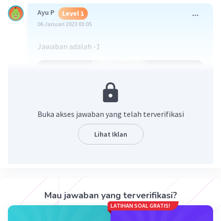
Ayu P
Level 1
06 Januari 2023 03:05
Jawaban adalah -1
Buka akses jawaban yang telah terverifikasi
Lihat Iklan
·
0.0
(
0
)
Balas
Beri Rating
Mau jawaban yang terverifikasi?
LATIHAN SOAL GRATIS!