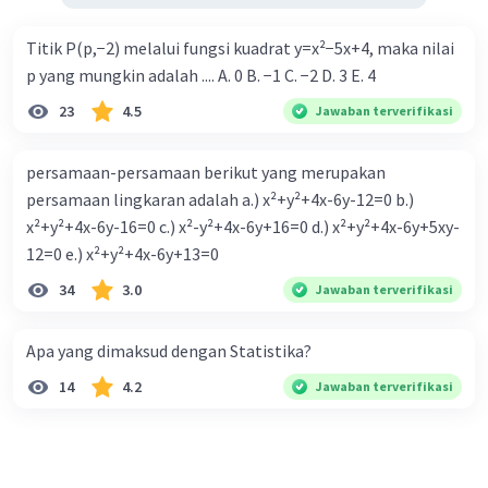
Titik P(p,−2) melalui fungsi kuadrat y=x²−5x+4, maka nilai
p yang mungkin adalah .... A. 0 B. −1 C. −2 D. 3 E. 4
23
4.5
Jawaban terverifikasi
persamaan-persamaan berikut yang merupakan
persamaan lingkaran adalah a.) x²+y²+4x-6y-12=0 b.)
x²+y²+4x-6y-16=0 c.) x²-y²+4x-6y+16=0 d.) x²+y²+4x-6y+5xy-
12=0 e.) x²+y²+4x-6y+13=0
34
3.0
Jawaban terverifikasi
Apa yang dimaksud dengan Statistika?
14
4.2
Jawaban terverifikasi