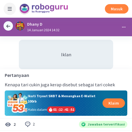
Masuk
Dhany D
14 Januari 2024 14:32
Iklan
Pertanyaan
Kenapa tari cukin juga kerap disebut sebagai tari cokek
Ikuti Tryout SNBT & Menangkan E-Wallet
100rb
Klaim
Habis dalam
01
:
12
:
41
:
50
2
2
Jawaban terverifikasi