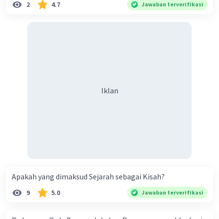
daerah Tatar Sunda (Jawa Barat). Tari Cukin
2
4.7
Jawaban terverifikasi
biasanya melibatkan gerakan yang lincah dan
ceria, serta sering kali menggabungkan gerakan-
gerakan yang menggambarkan kehidupan
sehari-hari, seperti menggiling padi, menanam
padi, atau berburu.
Tari Cokek
: Istilah ini lebih umum digunakan di
daerah Betawi (Jakarta) dan daerah sekitarnya.
Iklan
Tari Cokek memiliki ciri khas yang mirip dengan
Tari Cukin dalam hal keceriaan dan dinamisnya.
Namun, tari ini juga sering dikaitkan dengan
kesenian rakyat Betawi dan unsur-unsur budaya
Tionghoa, terutama dalam hal musik dan
kostum.
Apakah yang dimaksud Sejarah sebagai Kisah?
9
5.0
Jawaban terverifikasi
·
0.0
(
0
)
Balas
Beri Rating