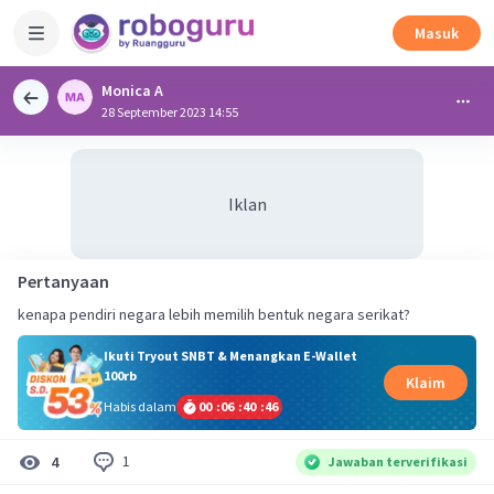
Masuk
Monica A
28 September 2023 14:55
Iklan
Pertanyaan
kenapa pendiri negara lebih memilih bentuk negara serikat?
Ikuti Tryout SNBT & Menangkan E-Wallet
100rb
Klaim
Habis dalam
00
:
06
:
40
:
45
1
4
Jawaban terverifikasi