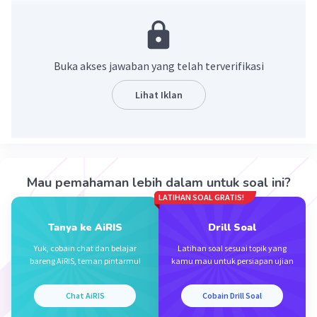
tampaknya tidak valid. Karena berdasarkan catatan
sejarah, orang Belanda yang pertama kali menjejakkan
kakinya ke Indonesia adalah Cornelis de Houtman pada
tahun 1596 di Banten.
Buka akses jawaban yang telah terverifikasi
·
0.0
(
0
)
Balas
Beri Rating
Lihat Iklan
Mau pemahaman lebih dalam untuk soal ini?
LATIHAN SOAL GRATIS!
Iklan
Tanya ke AiRIS
Drill Soal
Yuk, cobain chat dan belajar
Latihan soal sesuai topik yang
bareng AiRIS, teman pintarmu!
kamu mau untuk persiapan ujian
Chat AiRIS
Cobain Drill Soal