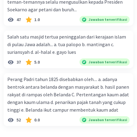
teman-temannya selalu mengusulkan kepada Presiden
Soekarno agar petani dan buruh...
47
1.0
Jawaban terverifikasi
Salah satu masjid tertua peninggalan dari kerajaan islam
di pulau Jawa adalah... a. tua palopo b. mantingan c.
suriansyah d. al-halal e. gayo lues
37
5.0
Jawaban terverifikasi
Perang Padri tahun 1825 disebabkan oleh.... a. adanya
bentrok antara belanda dengan masyarakat b. hasil panen
rakyat di rampas oleh Belanda C. Pertentangan kaum adat
dengan kaum ulama d. penarikan pajak tanah yang cukup
tinggi e. Belanda ikut campur membentuk kaum adat
52
0.0
Jawaban terverifikasi