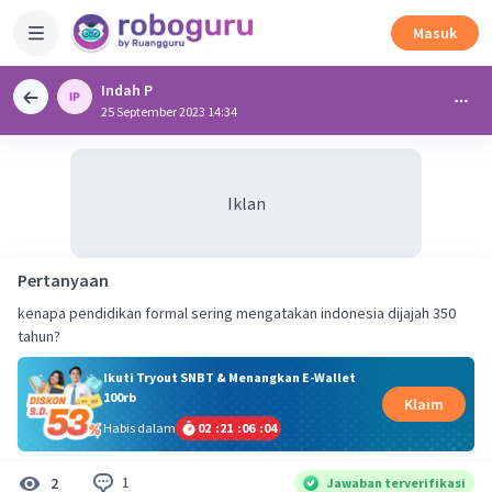
Masuk
Indah P
25 September 2023 14:34
Iklan
Pertanyaan
kenapa pendidikan formal sering mengatakan indonesia dijajah 350
tahun?
Ikuti Tryout SNBT & Menangkan E-Wallet
100rb
Klaim
Habis dalam
02
:
21
:
06
:
04
1
2
Jawaban terverifikasi