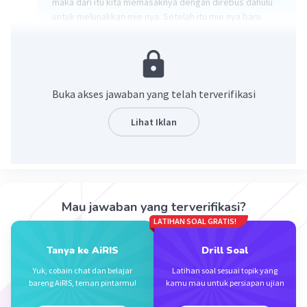
maka dari itu kita memasaknya dengan direbus dahulu
untuk melunakkan mie nya. Setelah itu mie nya baru
dijadikan mie goreng
·
5.0
(
1
)
Balas
Beri Rating
Buka akses jawaban yang telah terverifikasi
Na Y
Level 1
Lihat Iklan
04 Januari 2023 01:45
Biar lunak, kalau di goreng duluan nanti jadi makin garing
·
0.0
(
0
)
Balas
Beri Rating
Iklan
Mau jawaban yang terverifikasi?
LATIHAN SOAL GRATIS!
Tanya ke AiRIS
Drill Soal
Yuk, cobain chat dan belajar
Latihan soal sesuai topik yang
bareng AiRIS, teman pintarmu!
kamu mau untuk persiapan ujian