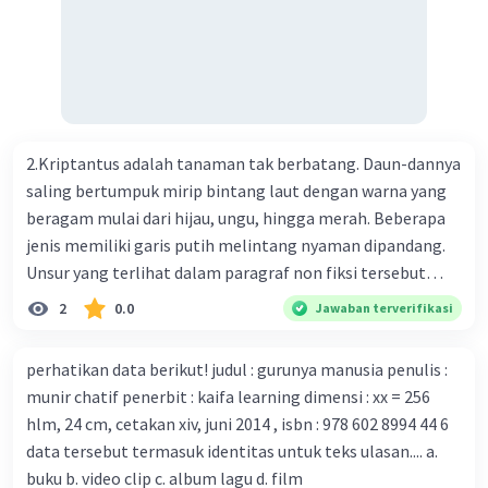
pernapasan akut 2019-nCOV. Sebagai pusat epidemic,
ilmuwan Cina berupaya menemukan vaksin bagi virus itu.
Perkembangan terbaru adalah mereka menciptakan peta
genetik virus. 4) Ilmuwan dari Australia, Kanada, hingga
Prancis ikut menciptakan berbagai jenis inokulasi
bersama sejumlah perusahaan biotek dan vaksin.
2.Kriptantus adalah tanaman tak berbatang. Daun-dannya
Beberapa waktu lalu, Kepala Laboratorium Identifikasi
saling bertumpuk mirip bintang laut dengan warna yang
Virus dari Institut Peter Doherty untuk Infeksi dan
beragam mulai dari hijau, ungu, hingga merah. Beberapa
kekebalan, Melbourne, Julian Druce, menyatakan mereka
jenis memiliki garis putih melintang nyaman dipandang.
mengembangkan virus Corona versi laboratorium dari
Unsur yang terlihat dalam paragraf non fiksi tersebut
tubuh pasien yang terinfeksi untuk uji coba. Tanggapan
adalah... A. cara menyajikan isi buku B. bahasa yang
2
0.0
Jawaban terverifikasi
yang sesuai dengan berita tersebut adalah ... A.
digunakan C. tokoh dan penokohan D. penyajian alur cerita
Pemerintah Australia telah tanggap menghadapi
perhatikan data berikut! judul : gurunya manusia penulis :
serangan virus Corona dengan menemukan vaksin virus
munir chatif penerbit : kaifa learning dimensi : xx = 256
tersebut. B. Para ilmuan perlu segera mempelajari virus
hlm, 24 cm, cetakan xiv, juni 2014 , isbn : 978 602 8994 44 6
corona yang menjadi masalah besar bagi kesehatan dunia
data tersebut termasuk identitas untuk teks ulasan.... a.
karena persebarannya sangat cepat. C. Masyarakat perlu
buku b. video clip c. album lagu d. film
mawas diri dan menjaga kesehatan dalam menghadapi