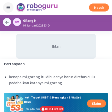
Masuk
Gilang M
03 Januari 2023 13:04
Iklan
Pertanyaan
kenapa mi goreng itu dibuatnya harus direbus dulu
padahalkan katanya mi goreng
Ikuti Tryout SNBT & Menangkan E-Wallet
100rb
Klaim
Habis dalam
00
:
11
:
27
:
23