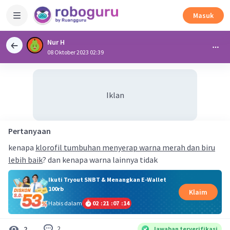
Masuk
Nur H
08 Oktober 2023 02:39
Iklan
Pertanyaan
kenapa
klorofil tumbuhan menyerap warna merah dan biru
lebih baik
? dan kenapa warna lainnya tidak
Ikuti Tryout SNBT & Menangkan E-Wallet
100rb
Klaim
Habis dalam
02
:
21
:
07
:
13
2
2
Jawaban terverifikasi