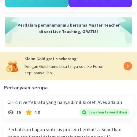
gelombang biru (sekitar 430-450 nm) dan merah
(sekitar 640-680 nm). Hal ini terkait dengan
struktur elektron molekul klorofil yang
Perdalam pemahamanmu bersama Master Teacher
memungkinkan penyerapan energi pada panjang
di sesi Live Teaching, GRATIS!
gelombang tersebut.
Sedangkan warna-warna lain seperti hijau,
sebagian besar tidak diserap oleh klorofil dan
malah dipantulkan. Itulah sebabnya tumbuhan
Klaim Gold gratis sekarang!
tampak hijau bagi mata manusia.
Dengan Gold kamu bisa tanya soal ke Forum
Penyerapan cahaya pada panjang gelombang
sepuasnya, lho.
merah dan biru oleh klorofil penting untuk
proses fotosintesis, dimana energi cahaya
Pertanyaan serupa
digunakan untuk mengubah karbon dioksida dan
air menjadi glukosa dan oksigen.
Ciri ciri vertebrata yang hanya dimiliki oleh Aves adalah
16
4.8
Jawaban terverifikasi
·
0.0
(
0
)
Balas
Beri Rating
Perhatikan bagan sintesis protein berikut! a. Sebutkan