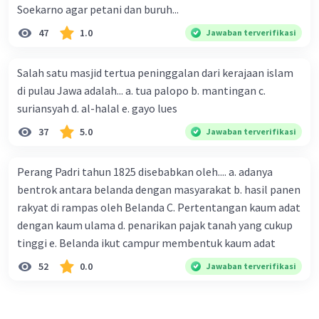
Soekarno agar petani dan buruh...
47
1.0
Jawaban terverifikasi
Salah satu masjid tertua peninggalan dari kerajaan islam
di pulau Jawa adalah... a. tua palopo b. mantingan c.
suriansyah d. al-halal e. gayo lues
37
5.0
Jawaban terverifikasi
Perang Padri tahun 1825 disebabkan oleh.... a. adanya
bentrok antara belanda dengan masyarakat b. hasil panen
rakyat di rampas oleh Belanda C. Pertentangan kaum adat
dengan kaum ulama d. penarikan pajak tanah yang cukup
tinggi e. Belanda ikut campur membentuk kaum adat
52
0.0
Jawaban terverifikasi