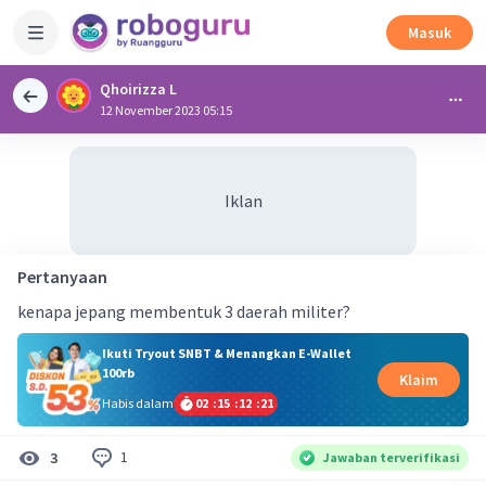
Masuk
Qhoirizza L
12 November 2023 05:15
Iklan
Pertanyaan
kenapa jepang membentuk 3 daerah militer?
Ikuti Tryout SNBT & Menangkan E-Wallet
100rb
Klaim
Habis dalam
02
:
15
:
12
:
21
1
3
Jawaban terverifikasi