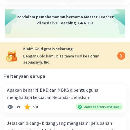
·
5.0
(
1
)
Balas
Beri Rating
Perdalam pemahamanmu bersama Master Teacher
di sesi Live Teaching, GRATIS!
Klaim Gold gratis sekarang!
Iklan
Dengan Gold kamu bisa tanya soal ke Forum
sepuasnya, lho.
Pertanyaan serupa
Apakah benar NIBKD dan MBKS dibentuk guna
menghadapi kekuatan Belanda? Jelaskan!
39
5.0
Jawaban terverifikasi
Jelaskan bidang- bidang yang mengalami perubahan