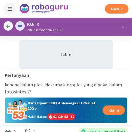
Masuk
RANI R
28 Desember 2023 13:12
Iklan
Pertanyaan
kenapa dalam plastida cuma kloroplas yang dipakai dalam
fotosintesis?
Ikuti Tryout SNBT & Menangkan E-Wallet
100rb
Klaim
Habis dalam
01
:
19
:
33
:
52
2
2
Jawaban terverifikasi