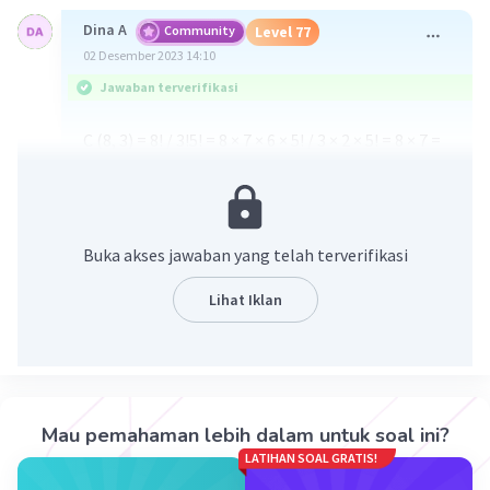
Dina A
Community
Level 77
02 Desember 2023 14:10
Jawaban terverifikasi
C (8, 3) = 8! / 3!5! = 8 × 7 × 6 × 5! / 3 × 2 × 5! = 8 × 7 =
56
·
0.0
(
0
)
Balas
Beri Rating
Buka akses jawaban yang telah terverifikasi
Lihat Iklan
Iklan
Mau pemahaman lebih dalam untuk soal ini?
LATIHAN SOAL GRATIS!