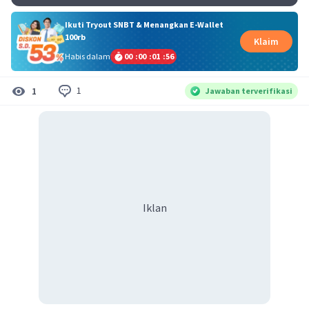
Ikuti Tryout SNBT & Menangkan E-Wallet
100rb
Klaim
Habis dalam
00
:
00
:
01
:
56
1
1
Jawaban terverifikasi
Iklan