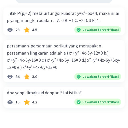
Titik P(p,−2) melalui fungsi kuadrat y=x²−5x+4, maka nilai
p yang mungkin adalah .... A. 0 B. −1 C. −2 D. 3 E. 4
28
4.5
Jawaban terverifikasi
persamaan-persamaan berikut yang merupakan
persamaan lingkaran adalah a.) x²+y²+4x-6y-12=0 b.)
x²+y²+4x-6y-16=0 c.) x²-y²+4x-6y+16=0 d.) x²+y²+4x-6y+5xy-
12=0 e.) x²+y²+4x-6y+13=0
34
3.0
Jawaban terverifikasi
Apa yang dimaksud dengan Statistika?
15
4.2
Jawaban terverifikasi