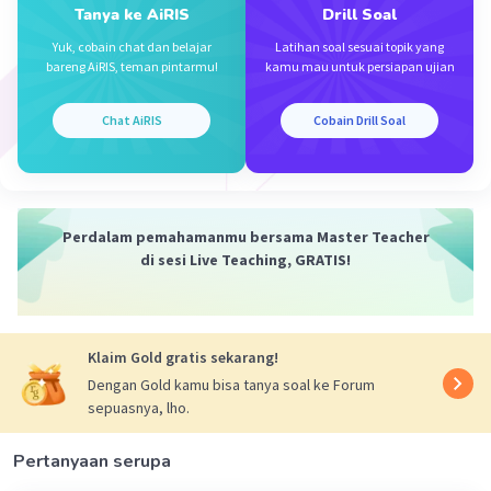
Tanya ke AiRIS
Drill Soal
Yuk, cobain chat dan belajar
Latihan soal sesuai topik yang
bareng AiRIS, teman pintarmu!
kamu mau untuk persiapan ujian
Chat AiRIS
Cobain Drill Soal
Perdalam pemahamanmu bersama Master Teacher
di sesi Live Teaching, GRATIS!
Klaim Gold gratis sekarang!
Dengan Gold kamu bisa tanya soal ke Forum
sepuasnya, lho.
Pertanyaan serupa