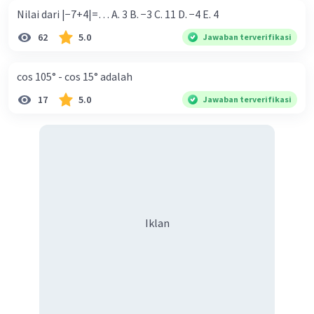
Nilai dari |−7+4|=… A. 3 B. −3 C. 11 D. −4 E. 4
62
5.0
Jawaban terverifikasi
cos 105° - cos 15° adalah
17
5.0
Jawaban terverifikasi
Iklan