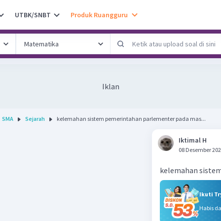
UTBK/SNBT
Produk Ruangguru
Iklan
SMA
Sejarah
kelemahan sistem pemerintahan parlementer pada mas...
Iktimal H
08 Desember 202
kelemahan sistem
Ikuti T
Habis d