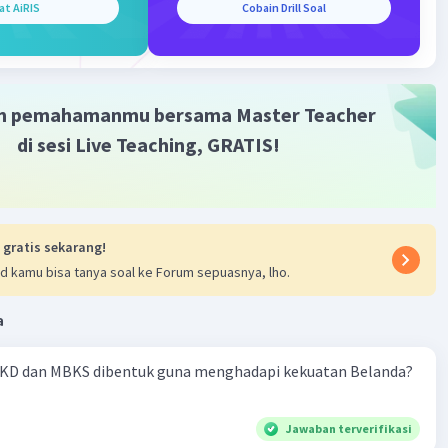
at AiRIS
Cobain Drill Soal
ekal penting untuk mengisi jabatan menteri atau jabatan
lainnya.
m pemahamanmu bersama Master Teacher
di sesi Live Teaching, GRATIS!
·
5.0
(
1
)
Balas
ating
mal H
Level 81
sember 2023 10:53
asih kak, pas banget buat besok ujian
 gratis sekarang!
d kamu bisa tanya soal ke Forum sepuasnya, lho.
a
Community
Level 89
06:38
KD dan MBKS dibentuk guna menghadapi kekuatan Belanda?
terverifikasi
Jawaban terverifikasi
 kelemahan sistem pemerintahan parlementer pada masa
Iklan