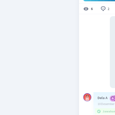
2
6
Dela A
10 Desember 
Jawaban 