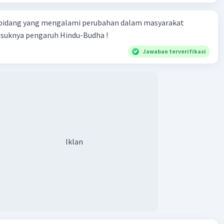
liberal antara lain:
tas Pemerintahan:
Sistem parlementer rentan terhadap
 bidang yang mengalami perubahan dalam masyarakat
n cepat dalam kepemimpinan pemerintahan karena
asuknya pengaruh Hindu-Budha !
ungan pada dukungan mayoritas di parlemen. Jika
 parlemen bubar atau terpecah, maka pemerintahan dapat
Jawaban terverifikasi
idak stabil dan sulit untuk mengambil keputusan.
Partai Politik:
Sistem parlementer cenderung
n kekuasaan yang besar kepada partai politik yang
kan mayoritas di parlemen. Hal ini dapat menyebabkan
satu partai atau koalisi partai tertentu dalam proses
an keputusan, yang mungkin tidak selalu mencerminkan
 masyarakat secara keseluruhan.
Iklan
tungan pada Kepentingan Partikular:
Partai politik
tem parlementer sering kali cenderung memprioritaskan
an partikular mereka sendiri daripada kepentingan
secara keseluruhan. Hal ini dapat mengakibatkan
an kebijakan yang tidak selalu efektif atau adil bagi
asyarakat.
ampuan dalam Menangani Krisis:
Sistem parlementer