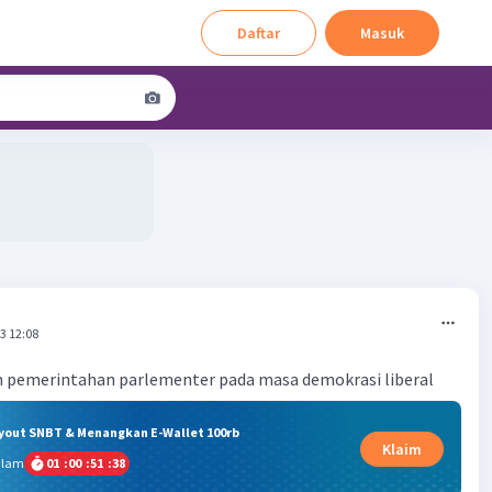
Daftar
Masuk
3 12:08
 pemerintahan parlementer pada masa demokrasi liberal
ryout SNBT & Menangkan E-Wallet 100rb
Klaim
alam
01
:
00
:
51
:
37