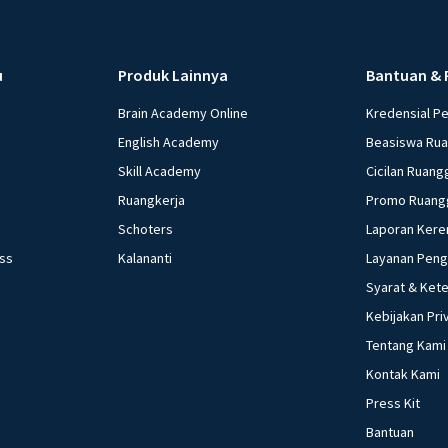
u
Produk Lainnya
Bantuan & 
Brain Academy Online
Kredensial P
English Academy
Beasiswa Ru
Skill Academy
Cicilan Ruang
Ruangkerja
Promo Ruang
Schoters
Laporan Kere
ess
Kalananti
Layanan Pen
Syarat & Ket
Kebijakan Pri
Tentang Kami
Kontak Kami
Press Kit
Bantuan