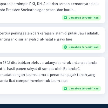
mpatan pemimpin PKI, DN. Aidit dan teman-temannya selalu
engalami kesulitan dalam menangani krisis yang
a Presiden Soekarno agar petani dan buruh...
an keputusan cepat dan tindakan tegas. Proses politik
jang dan kompleks dapat menghambat respons
Jawaban terverifikasi
h terhadap situasi darurat atau konflik yang mendesak.
nan Terjadinya Gridlock:
Sistem parlementer rentan
terjadinya gridlock atau kebuntuan politik, di mana
tertua peninggalan dari kerajaan islam di pulau Jawa adalah...
 dan pemerintahan tidak dapat mencapai kesepakatan
a. tua palopo b. mantingan c. suriansyah d. al-halal e. gayo lues
gambil tindakan yang diperlukan. Hal ini dapat
Jawaban terverifikasi
at kemajuan dalam pelaksanaan kebijakan dan reformasi.
asan Akuntabilitas:
Meskipun sistem parlementer
kan parlemen sebagai badan pengawas pemerintah,
n 1825 disebabkan oleh.... a. adanya bentrok antara belanda
ntabilitas pemerintah terhadap parlemen dan
 b. hasil panen rakyat di rampas oleh Belanda C.
 sering kali tidak efektif. Ini dapat disebabkan oleh
m adat dengan kaum ulama d. penarikan pajak tanah yang
 transparansi dalam proses pengambilan keputusan atau
Belanda ikut campur membentuk kaum adat
a mekanisme yang efektif untuk menegakkan
Jawaban terverifikasi
ungjawaban.
·
0.0
(
0
)
Balas
ating