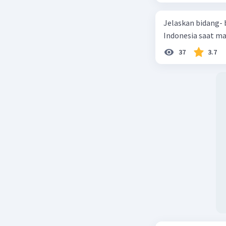
demokrasi 
Instabili
Jelaskan bidang-
perubaha
Indonesia saat m
ketergant
37
3.7
mayoritas
menjadi t
Dominasi 
memberika
memenang
dominasi 
pengambil
keinginan
Ketergan
dalam sis
kepenting
nasional 
pembentuk
seluruh m
Ketidakm