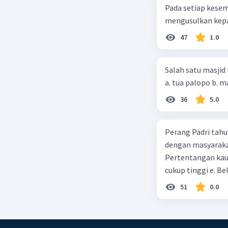
Pada setiap kese
mungkin m
mengusulkan kepad
membutuhk
yang pan
47
1.0
pemerinta
Kemungki
terhadap 
Salah satu masjid 
parlemen
untuk men
36
5.0
menghamb
Keterbat
menempat
Perang Padri tahu
namun aku
dengan masyarakat
masyarakat
Pertentangan kau
kurangnya
cukup tinggi e. 
kurangny
51
0.0
pertangg
Beri R