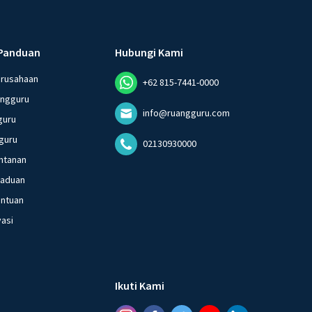
Panduan
Hubungi Kami
erusahaan
+62 815-7441-0000
angguru
info@ruangguru.com
guru
guru
02130930000
ntanan
gaduan
entuan
vasi
Ikuti Kami