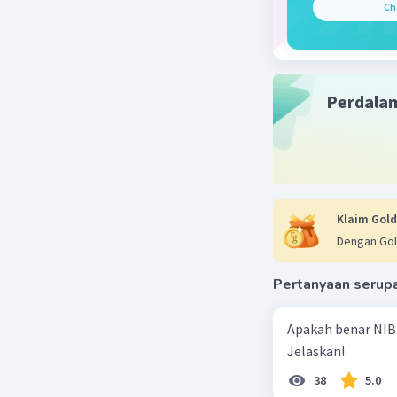
Ch
sebagai b
eksekutif 
Perdala
Beri R
Ikti
10 De
mak
Klaim Gold
Dengan Gol
Pertanyaan serup
Nanda R
07 April 2024 
Apakah benar NIB
Jawaban 
Jelaskan!
38
5.0
Beberapa