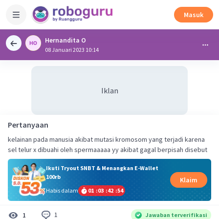
Masuk
Hernandita O
08 Januari 2023 10:14
Iklan
Pertanyaan
kelainan pada manusia akibat mutasi kromosom yang terjadi karena
sel telur x dibuahi oleh spermaaaaa yy akibat gagal berpisah disebut
Ikuti Tryout SNBT & Menangkan E-Wallet
100rb
Klaim
Habis dalam
01
:
03
:
42
:
53
1
1
Jawaban terverifikasi