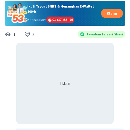
Ikuti Tryout SNBT & Menangkan E-Wallet
100rb
Klaim
Habis dalam
01
:
17
:
53
:
03
2
1
Jawaban terverifikasi
Iklan