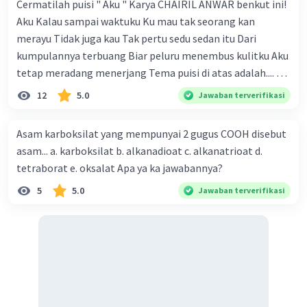
Cermatilah puisi " Aku " Karya CHAIRIL ANWAR benkut ini!
Aku Kalau sampai waktuku Ku mau tak seorang kan
merayu Tidak juga kau Tak pertu sedu sedan itu Dari
kumpulannya terbuang Biar peluru menembus kulitku Aku
tetap meradang menerjang Tema puisi di atas adalah.... A.
ketekunan dan kemauan seseorang dalam
12
5.0
Jawaban terverifikasi
memperjuangan hak dirinya B. kemauan untuk hidup
tenang tanpa beban C. kegigihan sesorang dalam
Asam karboksilat yang mempunyai 2 gugus COOH disebut
mendapatkan cinta sejati D. seseorang yang tidak mau
asam... a. karboksilat b. alkanadioat c. alkanatrioat d.
diganggu oleh siapapun E. kepasrahan kepada keadaan
tetraborat e. oksalat Apa ya ka jawabannya?
yang sedang terjadi
5
5.0
Jawaban terverifikasi