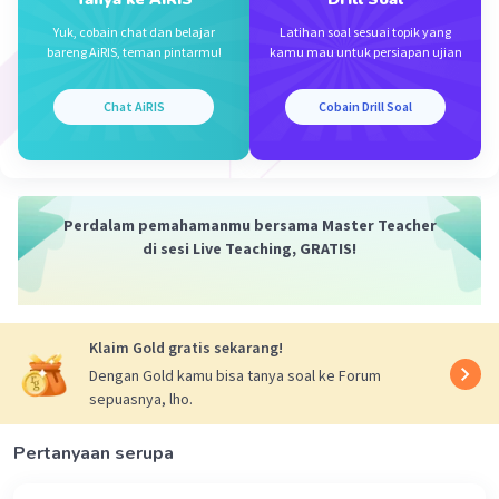
Iklan
Yuk, cobain chat dan belajar
Latihan soal sesuai topik yang
·
0.0
(
0
)
Balas
Beri Rating
bareng AiRIS, teman pintarmu!
kamu mau untuk persiapan ujian
Chat AiRIS
Cobain Drill Soal
Perdalam pemahamanmu bersama Master Teacher
di sesi Live Teaching, GRATIS!
Klaim Gold gratis sekarang!
Dengan Gold kamu bisa tanya soal ke Forum
sepuasnya, lho.
Pertanyaan serupa