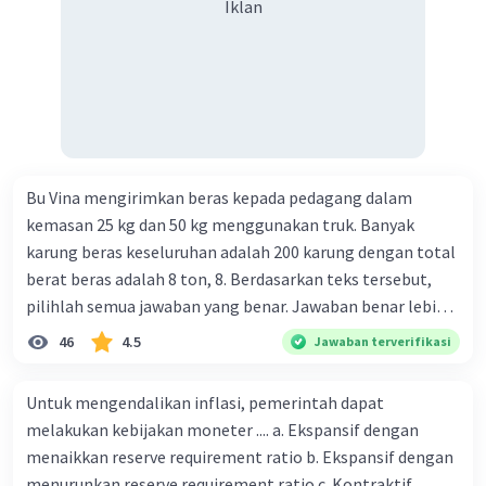
Iklan
Bu Vina mengirimkan beras kepada pedagang dalam
kemasan 25 kg dan 50 kg menggunakan truk. Banyak
karung beras keseluruhan adalah 200 karung dengan total
berat beras adalah 8 ton, 8. Berdasarkan teks tersebut,
pilihlah semua jawaban yang benar. Jawaban benar lebih
dari satu. Banyak karung beras kemasan 25 kg adalah 50
46
4.5
Jawaban terverifikasi
buah. Banyak karung beras kemasan 50 kg adalah 150
buah. Total berat beras dalam kemasan 25 kg adalah 2
Untuk mengendalikan inflasi, pemerintah dapat
ton. Perbandingan berat beras kemasan 25 kg dan 50 kg
melakukan kebijakan moneter .... a. Ekspansif dengan
dalam truk adalah 1: 3. 9. Berdasarkan teks tersebut, jika
menaikkan reserve requirement ratio b. Ekspansif dengan
biaya setiap beras karung kecil adalah Rp7.500 dan karung
menurunkan reserve requirement ratio c. Kontraktif