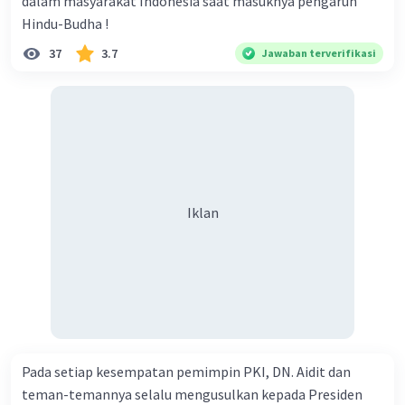
dalam masyarakat Indonesia saat masuknya pengaruh
Kehidupan sosial masyarakat di kerajaan ini dipengaruhi
oleh agama Hindu-Buddha dan sistem pemerintahan
Hindu-Budha !
yang ada pada masa itu.
37
3.7
Jawaban terverifikasi
1. Struktur masa pemerintahan: Masyarakat kerajaan
Medang Kamulan terbagi menjadi beberapa kelas sosial.
Kelas paling atas adalah raja dan keluarganya, diikuti
oleh bangsawan, para pendeta, dan pedagang. Kelas
terendah adalah petani dan buruh.
2. Agama: Agama Hindu-Buddha memainkan peran
penting dalam kehidupan sosial masyarakat kerajaan ini.
Pemujaan terhadap dewa-dewi Hindu dan Buddha
Iklan
dilakukan di candi-candi yang dibangun di sekitar
kerajaan. Upacara keagamaan dan ritual juga menjadi
bagian penting dalam kehidupan sehari-hari.
3. Pendidikan: Pendidikan di kerajaan Medang Kamulan
didominasi oleh agama Hindu-Buddha. Para pendeta
bertanggung jawab atas pendidikan agama dan filsafat.
Selain itu, para bangsawan juga mendapatkan
pendidikan dalam bidang seni, sastra, dan ilmu
pengetahuan.
Pada setiap kesempatan pemimpin PKI, DN. Aidit dan
4. Seni dan Budaya: Kerajaan ini dikenal dengan
teman-temannya selalu mengusulkan kepada Presiden
kekayaan seni dan budayanya. Seni arsitektur, seperti