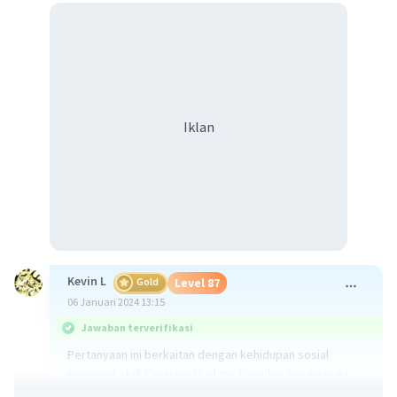
Iklan
Kevin L
Gold
Level 87
06 Januari 2024 13:15
Jawaban terverifikasi
Pertanyaan ini berkaitan dengan kehidupan sosial
masyarakat di Kerajaan Medang Kamulan. Kerajaan ini
merupakan salah satu kerajaan di Indonesia pada masa