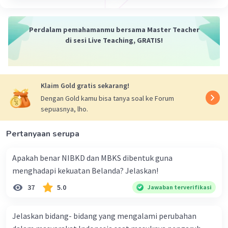
diatur oleh agama Hindu-Buddha, seperti upacara
keagamaan dan pernikahan.
Perdalam pemahamanmu bersama Master Teacher
Kesimpulan:
di sesi Live Teaching, GRATIS!
Kerajaan Medang Kamulan memiliki kehidupan sosial
yang beragam dengan peran yang dibagi berdasarkan
kelas sosial. Masyarakat mengikuti adat dan tradisi
agama Hindu-Buddha. Semoga penjelasan ini membantu
Klaim Gold gratis sekarang!
kamu 😊.
Dengan Gold kamu bisa tanya soal ke Forum
sepuasnya, lho.
·
5.0
(
3
)
Balas
Beri Rating
Pertanyaan serupa
Miftah B
Community
Level 59
Apakah benar NIBKD dan MBKS dibentuk guna
06 Januari 2024 13:23
menghadapi kekuatan Belanda? Jelaskan!
Jawaban terverifikasi
Hai sobat 👋
37
5.0
Jawaban terverifikasi
Jawaban: Kerajaan Medang Kamulan adalah salah satu
Iklan
kerajaan Hindu-Buddha yang pernah berdiri di Jawa
Jelaskan bidang- bidang yang mengalami perubahan
Tengah, Indonesia, pada abad ke-8 hingga ke-10 Masehi.