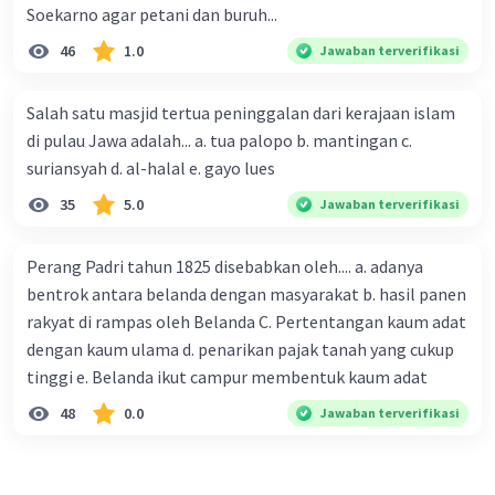
Soekarno agar petani dan buruh...
candi Borobudur dan Prambanan, menjadi bukti
kejayaan kerajaan ini. Selain itu, seni tari, musik, dan
46
1.0
Jawaban terverifikasi
seni ukir juga berkembang pesat.
5. Perdagangan: Kerajaan Medang Kamulan memiliki
Salah satu masjid tertua peninggalan dari kerajaan islam
hubungan perdagangan dengan kerajaan-kerajaan lain di
Asia Tenggara. Barang-barang seperti rempah-rempah,
di pulau Jawa adalah... a. tua palopo b. mantingan c.
kain, dan logam menjadi komoditas perdagangan yang
suriansyah d. al-halal e. gayo lues
penting.
35
5.0
6. Sistem Pemerintahan: Kerajaan ini memiliki sistem
Jawaban terverifikasi
pemerintahan yang terpusat di bawah kekuasaan raja.
Raja dianggap sebagai penguasa yang memiliki
Perang Padri tahun 1825 disebabkan oleh.... a. adanya
kekuasaan absolut. Para bangsawan dan pejabat
bentrok antara belanda dengan masyarakat b. hasil panen
kerajaan membantu raja dalam mengatur pemerintahan
rakyat di rampas oleh Belanda C. Pertentangan kaum adat
dan menjaga stabilitas kerajaan.
7. Pertanian: Pertanian merupakan mata pencaharian
dengan kaum ulama d. penarikan pajak tanah yang cukup
utama masyarakat kerajaan ini. Masyarakat bekerja
tinggi e. Belanda ikut campur membentuk kaum adat
sebagai petani dan mengandalkan irigasi untuk mengairi
48
0.0
sawah-sawah mereka. Sistem irigasi yang maju
Jawaban terverifikasi
memungkinkan pertanian menjadi produktif.
·
0.0
(
0
)
Balas
Beri Rating