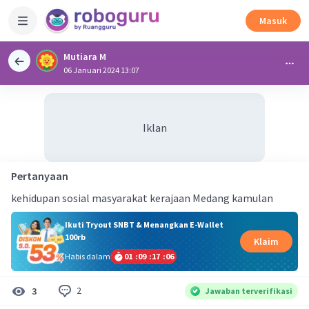
Masuk
Mutiara M
06 Januari 2024 13:07
Iklan
Pertanyaan
kehidupan sosial masyarakat kerajaan Medang kamulan
Ikuti Tryout SNBT & Menangkan E-Wallet
100rb
Klaim
Habis dalam
01
:
09
:
17
:
05
2
3
Jawaban terverifikasi