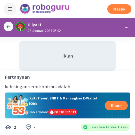
Masuk
Hilya H
28 Januari 2024 05:02
Iklan
Pertanyaan
kebisingan semi kontinu adalah
Ikuti Tryout SNBT & Menangkan E-Wallet
100rb
Klaim
Habis dalam
00
:
10
:
07
:
13
2
2
Jawaban terverifikasi