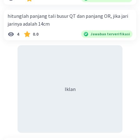
buah. Banyak karung beras kemasan 50 kg adalah 150
buah. Total berat beras dalam kemasan 25 kg adalah 2
hitunglah panjang tali busur QT dan panjang OR, jika jari
ton. Perbandingan berat beras kemasan 25 kg dan 50 kg
jarinya adalah 14cm
dalam truk adalah 1: 3. 9. Berdasarkan teks tersebut, jika
4
0.0
Jawaban terverifikasi
biaya setiap beras karung kecil adalah Rp7.500 dan karung
besar Rp14.000, berapakah biaya angkut semua beras yang
harus dibayar oleh Bu Vina? A. Rp2.540.000 C. Rp2.312.000 B.
Rp2.475.000 D. Rp2.280.000
Iklan