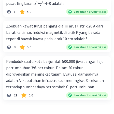
pusat lingkaran x²+y²-4=0 adalah
1
5.0
Jawaban terverifikasi
1.Sebuah kawat lurus panjang dialiri arus listrik 20 A dari
barat ke timur. Induksi magnetik di titik P yang berada
tepat di bawah kawat pada jarak 10 cm adalah?
3
5.0
Jawaban terverifikasi
Penduduk suatu kota berjumlah 500.000 jiwa dengan laju
pertumbuhan 3% per tahun. Dalam 20 tahun
diproyeksikan meningkat tajam. Evaluasi dampaknya
adalah A. kebutuhan infrastruktur meningkat 3. tekanan
terhadap sumber daya bertambah C. pertumbuhan
eksponensial berdampak jangka panjang D. tidak
21
0.0
Jawaban terverifikasi
memengaruhi tata ruang E. proyeksi penduduk penting
untuk perencanaan