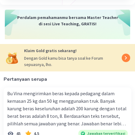
Perdalam pemahamanmu bersama Master Teacher
di sesi Live Teaching, GRATIS!
Klaim Gold gratis sekarang!
Dengan Gold kamu bisa tanya soal ke Forum
sepuasnya, lho.
Pertanyaan serupa
Bu Vina mengirimkan beras kepada pedagang dalam
kemasan 25 kg dan 50 kg menggunakan truk. Banyak
karung beras keseluruhan adalah 200 karung dengan total
berat beras adalah 8 ton, 8. Berdasarkan teks tersebut,
pilihlah semua jawaban yang benar. Jawaban benar lebih
dari satu. Banyak karung beras kemasan 25 kg adalah 50
45
4.5
Jawaban terverifikasi