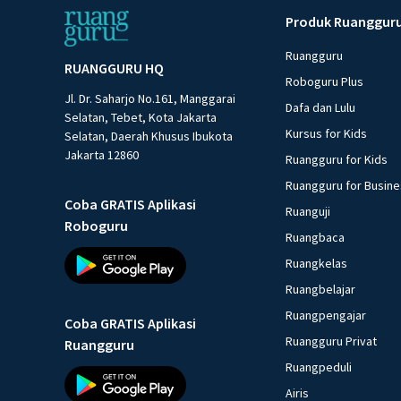
Produk Ruanggur
Ruangguru
RUANGGURU HQ
Roboguru Plus
Jl. Dr. Saharjo No.161, Manggarai
Dafa dan Lulu
Selatan, Tebet, Kota Jakarta
Kursus for Kids
Selatan, Daerah Khusus Ibukota
Jakarta 12860
Ruangguru for Kids
Ruangguru for Busin
Coba GRATIS Aplikasi
Ruanguji
Roboguru
Ruangbaca
Ruangkelas
Ruangbelajar
Ruangpengajar
Coba GRATIS Aplikasi
Ruangguru Privat
Ruangguru
Ruangpeduli
Airis