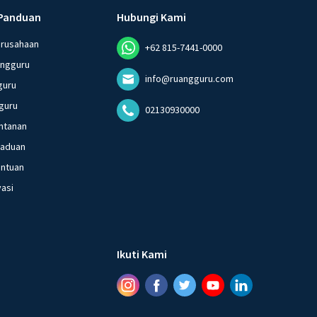
Panduan
Hubungi Kami
erusahaan
+62 815-7441-0000
angguru
info@ruangguru.com
guru
guru
02130930000
ntanan
gaduan
entuan
vasi
Ikuti Kami