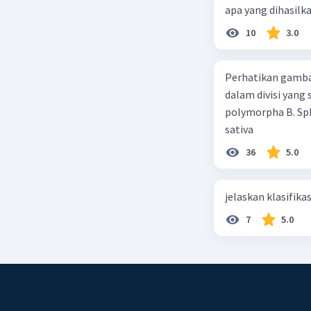
apa yang dihasilk
10
3.0
Perhatikan gamba
dalam divisi yang
polymorpha B. Sph
sativa
36
5.0
jelaskan klasifikas
7
5.0