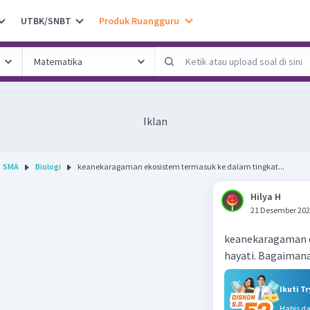
UTBK/SNBT
Produk Ruangguru
Iklan
SMA
Biologi
keanekaragaman ekosistem termasuk ke dalam tingkat...
Hilya H
21 Desember 202
keanekaragaman 
hayati. Bagaiman
Ikuti T
Habis d