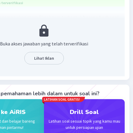
terverifikasi
agaman ekosistem Ekosistem terbentuk
karena berbagai
 spesies menyesuaikan diri dengan lingkungannya,
 terjadi hubungan yang saling memengaruhi antara
ies dengan spesies lain, dan juga antara spesies
Buka akses jawaban yang telah terverifikasi
ingkungannya.
Lihat Iklan
·
0.0
(
0
)
Balas
ating
Level 77
2023 09:29
pemahaman lebih dalam untuk soal ini?
terverifikasi
LATIHAN SOAL GRATIS!
gaman ekosistem terbentuk melalui interaksi kompleks
 ke AiRIS
Drill Soal
Iklan
bagai faktor, termasuk faktor fisik seperti iklim,
t dan belajar bareng
Latihan soal sesuai topik yang kamu mau
 dan jenis tanah, serta faktor biologis seperti
man pintarmu!
untuk persiapan ujian
an spesies. Proses evolusi, adaptasi organisme terhadap