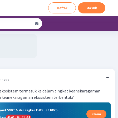
Daftar
Masuk
3 12:22
ekosistem termasuk ke dalam tingkat keanekaragaman
a keanekaragaman ekosistem terbentuk?
ryout SNBT & Menangkan E-Wallet 100rb
Klaim
alam
02
:
18
:
41
:
34