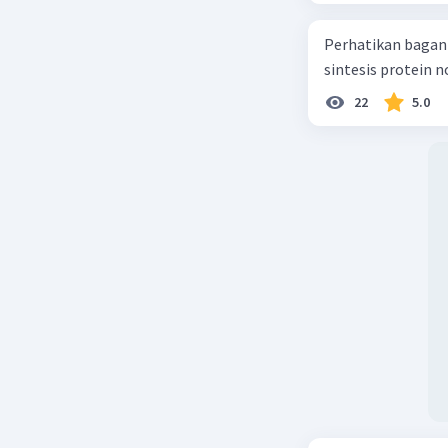
Perhatikan bagan sintesis protei
sintesis protein 
22
5.0