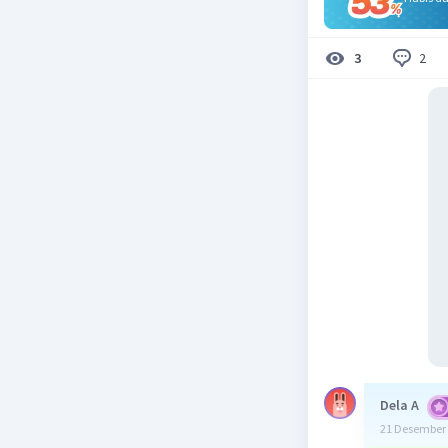
2
3
Dela A
21 Desember 