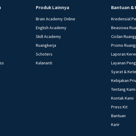
u
Produk Lainnya
Bantuan & 
Brain Academy Online
Kredensial P
English Academy
Beasiswa Ru
Skill Academy
Cicilan Ruang
Ruangkerja
Promo Ruang
Schoters
Laporan Kere
ess
Kalananti
Layanan Pen
Syarat & Ket
Kebijakan Pri
Tentang Kami
Kontak Kami
Press Kit
Bantuan
Karir