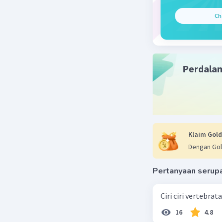
lingkunga
Ch
dalam me
seperti a
memengar
kompleks
Perdala
Beri R
Klaim Gold
Dengan Gol
Pertanyaan serup
Ciri ciri vertebra
16
4.8