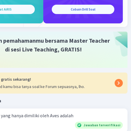
n, dan dinamika hubungan antarorganisme juga berperan
at AiRIS
Cobain Drill Soal
mbentuk keanekaragaman ekosistem. Faktor manusia,
ktivitas pertanian dan pembangunan, juga dapat
uhi keanekaragaman ekosistem dengan cara yang
.
m pemahamanmu bersama Master Teacher
di sesi Live Teaching, GRATIS!
·
0.0
(
0
)
Balas
ating
 gratis sekarang!
d kamu bisa tanya soal ke Forum sepuasnya, lho.
a
ta yang hanya dimiliki oleh Aves adalah
Jawaban terverifikasi