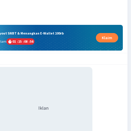
ryout SNBT & Menangkan E-Wallet 100rb
Klaim
alam
01
:
15
:
08
:
56
Iklan