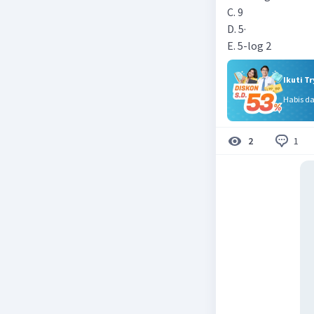
C. 9
D. 5·
E. 5-log 2
Ikuti T
Habis d
1
2