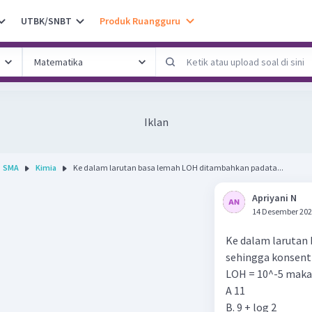
UTBK/SNBT
Produk Ruangguru
Iklan
SMA
Kimia
Ke dalam larutan basa lemah LOH ditambahkan padata...
Apriyani N
14 Desember 202
Ke dalam larutan
sehingga konsentr
LOH = 10^-5 maka 
A 11
B. 9 + log 2