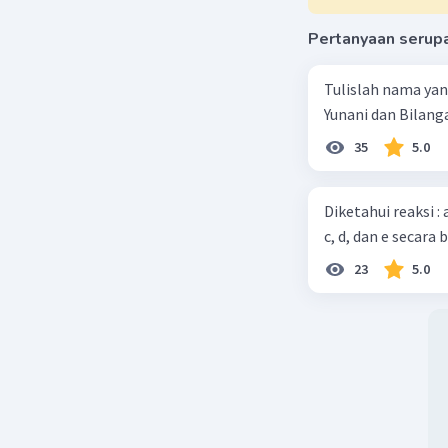
Tuzzzzzz 
hasil hidr
Pertanyaan serup
4) Sip! B
Tulislah nama ya
perhitung
Yunani dan Bilanga
Selamat M
35
5.0
:)
Diketahui reaksi :
Beri R
c, d, dan e secara 
23
5.0