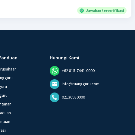
Jawaban terverifikasi
Panduan
Hubungi Kami
erusahaan
+62 815-7441-0000
angguru
info@ruangguru.com
guru
guru
02130930000
ntanan
gaduan
entuan
vasi