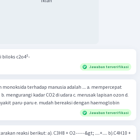
Iklan
i biloks c2o4²-
Jawaban terverifikasi
oksida terhadap manusia adalah .... a. mempercepat
 d.
menyebabkan penyakit paru-paru e. mudah bereaksi dengan haemoglobin
Jawaban terverifikasi
rakan reaksi berikut: a). C3H8 + O2-----&gt; .....+..... b).C4H10 +