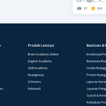
O2----&gt;.......+......
17
5.0
u
Produk Lainnya
Bantuan & 
Brain Academy Online
Kredensial P
English Academy
Beasiswa Ru
Skill Academy
Cicilan Ruang
Ruangkerja
Promo Ruang
Schoters
Laporan Kere
ess
Kalananti
Layanan Pen
Syarat & Ket
Kebijakan Pri