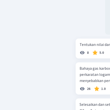
Tentukan nilai dar
8
5.0
Bahaya gas karbon mon
perkaratan logam b. mengurangi kadar CO2 di udara c. merusak lapisan ozon
26
1.0
Selesaikan dan seta