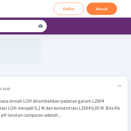
Daftar
Masuk
3 16:43
 basa lemah LOH ditambahkan padatan garam L2S04
asi LOH menjadi 0,1 M dan konsentrasi L2S04 0,05 M. Bila Kb
pH larutan campuran adalah ...