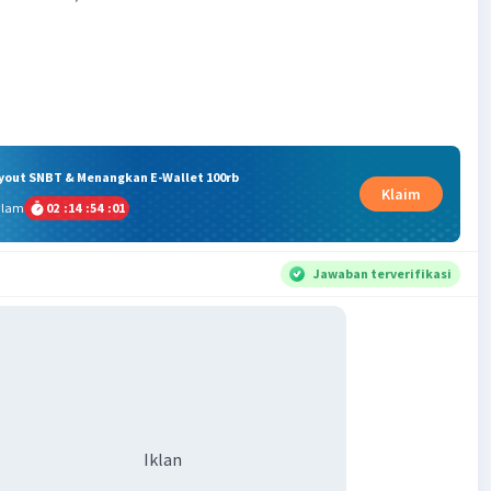
ryout SNBT & Menangkan E-Wallet 100rb
Klaim
alam
02
:
14
:
54
:
00
Jawaban terverifikasi
Iklan