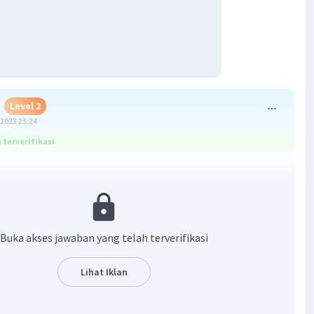
Level 2
2023 23:24
terverifikasi
 substitusi rumus)
= M × V
Buka akses jawaban yang telah terverifikasi
= 0,2 × 100
 = 20 mmol
Lihat Iklan
 = M × V