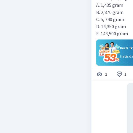
A. 1,435 gram
B. 2,870 gram
C. 5, 740 gram
D. 14,350 gram
E. 143,500 gram
Ikuti T
Habis d
1
1