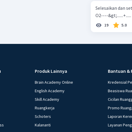
Selesaikan dan seta
O2----&gt;.......+......
19
5.0
u
Produk Lainnya
Bantuan & 
Brain Academy Online
Kredensial P
English Academy
Beasiswa Ru
Skill Academy
Cicilan Ruang
Ruangkerja
Promo Ruang
Schoters
Laporan Kere
ess
Kalananti
Layanan Pen