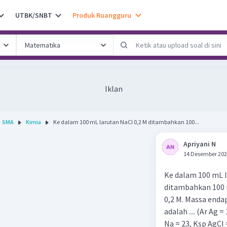
UTBK/SNBT
Produk Ruangguru
Iklan
SMA
Kimia
Ke dalam 100 mL larutan NaCI 0,2 M ditambahkan 100...
Apriyani N
14 Desember 202
Ke dalam 100 mL l
ditambahkan 100 
0,2 M. Massa enda
adalah .... (Ar Ag =
Na = 23, Ksp AgCI 