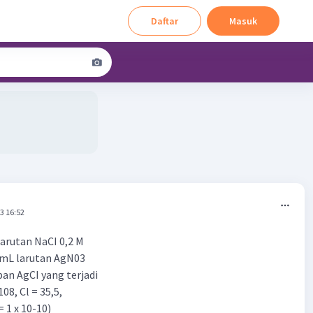
Daftar
Masuk
3 16:52
arutan NaCI 0,2 M
mL larutan AgN03
pan AgCI yang terjadi
 108, Cl = 35,5,
= 1 x 10-10)