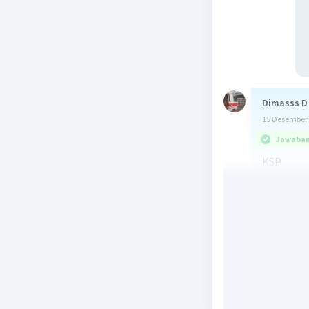
Dimasss D
15 Desember 
Jawaban 
KSP
(langsung
mol NaCl 
mol NaCl 
mol NaCl
mol AgNO3