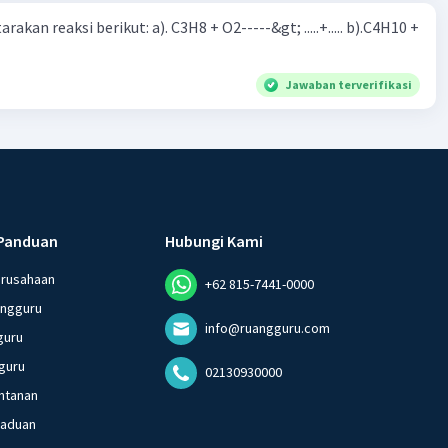
rakan reaksi berikut: a). C3H8 + O2-----&gt; .....+..... b).C4H10 +
Jawaban terverifikasi
Panduan
Hubungi Kami
erusahaan
+62 815-7441-0000
angguru
info@ruangguru.com
guru
guru
02130930000
ntanan
gaduan