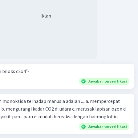
Iklan
i biloks c2o4²-
Jawaban terverifikasi
oksida terhadap manusia adalah .... a. mempercepat
 d.
menyebabkan penyakit paru-paru e. mudah bereaksi dengan haemoglobin
Jawaban terverifikasi