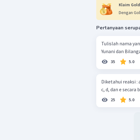
Klaim Gold
mol = ma
Dengan Gol
20 = mass
massa = 2
Pertanyaan serup
massa = 2
Tulislah nama ya
Massa end
Yunani dan Bilanga
35
5.0
Beri R
Diketahui reaksi :
c, d, dan e secara 
25
5.0