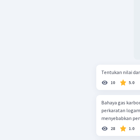
Tentukan nilai dar
10
5.0
Bahaya gas karbon mon
perkaratan logam b. mengurangi kadar CO2 di udara c. merusak lapisan ozon
28
1.0