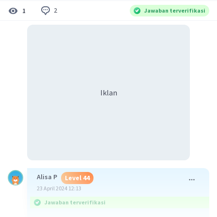
2
1
Jawaban terverifikasi
Iklan
Alisa P
Level 44
23 April 2024 12:13
Jawaban terverifikasi