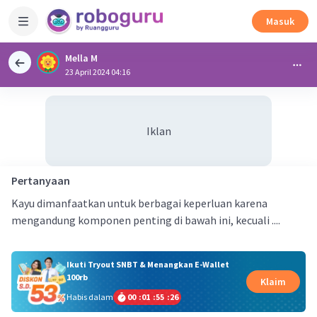
Masuk
Mella M
23 April 2024 04:16
Iklan
Pertanyaan
Kayu dimanfaatkan untuk berbagai keperluan karena
mengandung komponen penting di bawah ini, kecuali ....
Ikuti Tryout SNBT & Menangkan E-Wallet
100rb
Klaim
Habis dalam
00
:
01
:
55
:
25