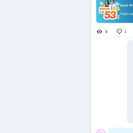
Ikuti T
Habis d
1
3