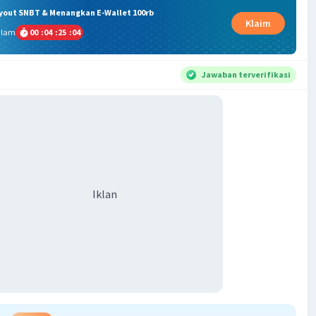
ryout SNBT & Menangkan E-Wallet 100rb
Klaim
alam
00
:
04
:
25
:
04
Jawaban terverifikasi
Iklan