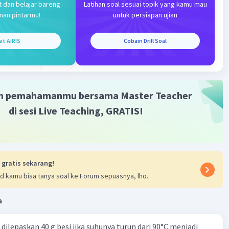
t dan belajar bareng
Latihan soal sesuai topik yang kamu mau
man pintarmu!
untuk persiapan ujian
at AiRIS
Cobain Drill Soal
m pemahamanmu bersama Master Teacher
di sesi Live Teaching, GRATIS!
 gratis sekarang!
d kamu bisa tanya soal ke Forum sepuasnya, lho.
a
dilepaskan 40 g besi jika suhunya turun dari 90°C menjadi