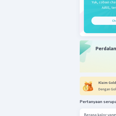
Yuk, cobain cha
AiRIS, te
Ch
Perdala
Klaim Gold
Dengan Gol
Pertanyaan serup
Berapa kalor yang 