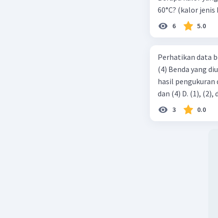
60°C? (kalor jenis 
6
5.0
Perhatikan data b
(4) Benda yang di
hasil pengukuran ditunjukkan ol
3
0.0