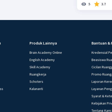
5
3.7
u
Produk Lainnya
Bantuan & 
Brain Academy Online
Kredensial P
English Academy
Beasiswa Ru
Skill Academy
Cicilan Ruang
Ruangkerja
Promo Ruang
Schoters
Laporan Kere
ess
Kalananti
Layanan Pen
Syarat & Ket
Kebijakan Pri
Tentang Kami