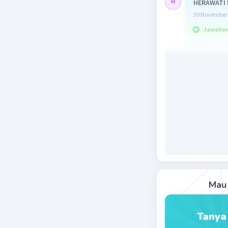
HERAWATI 
30 November 
Jawaban 
Gaya mini
= 9
= 9
Beri R
Mau 
Tanya