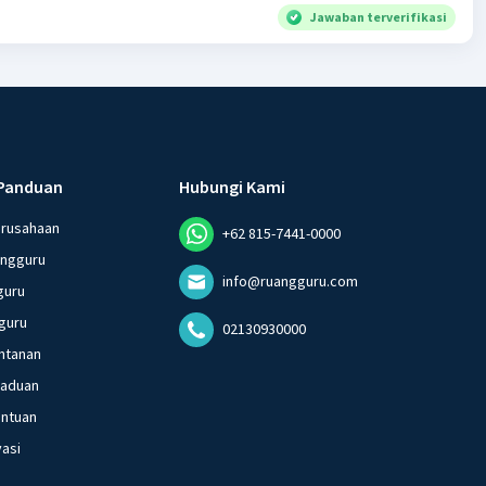
Jawaban terverifikasi
Panduan
Hubungi Kami
erusahaan
+62 815-7441-0000
angguru
info@ruangguru.com
guru
guru
02130930000
ntanan
gaduan
entuan
vasi