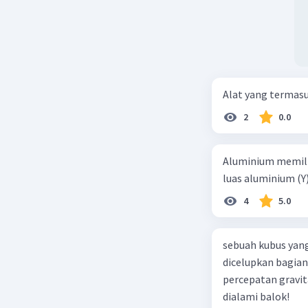
Alat yang termas
2
0.0
Aluminium memilik
luas aluminium (Y
4
5.0
sebuah kubus yang
dicelupkan bagian
percepatan gravit
dialami balok!