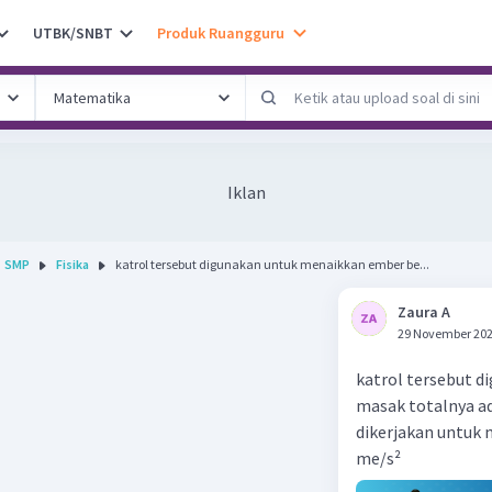
UTBK/SNBT
Produk Ruangguru
Iklan
SMP
Fisika
katrol tersebut digunakan untuk menaikkan ember be...
Zaura A
29 November 202
katrol tersebut 
masak totalnya ad
dikerjakan untuk 
me/s²