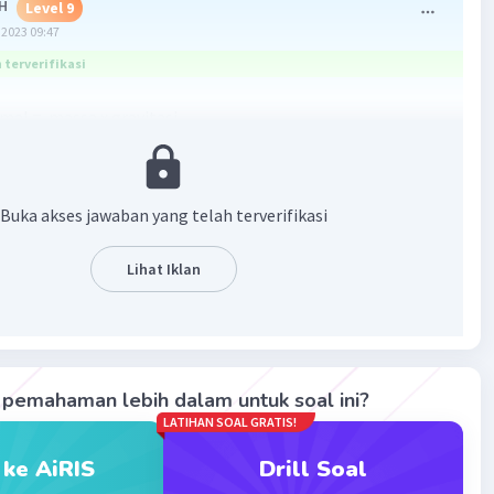
H
Level 9
2023 09:47
terverifikasi
mal = .massa x gravitasi
 x 10
0 N
Buka akses jawaban yang telah terverifikasi
·
0.0
(
0
)
Balas
ating
Lihat Iklan
pemahaman lebih dalam untuk soal ini?
Iklan
LATIHAN SOAL GRATIS!
 ke AiRIS
Drill Soal