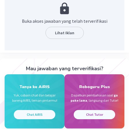
Paru² atau kulittt
Klo ada yg gk jelas tanya in aja gpp
😉🤗🤗🤗
Buka akses jawaban yang telah terverifikasi
·
5.0
(
2
)
Balas
Beri Rating
Lihat Iklan
Raden G
Level 100
10 Juli 2026 08:43
terimakasih
Mau jawaban yang terverifikasi?
— Tampilkan 1 balasan lainnya
Tanya ke AiRIS
Roboguru Plus
Rafael Y
Level 33
Yuk, cobain chat dan belajar
Dapatkan pembahasan soal
ga
26 Mei 2026 12:21
bareng AiRIS, teman pintarmu!
pake lama
, langsung dari Tutor!
Pada katak dewasa menggunakan kulit dan paru-
Chat AiRIS
Chat Tutor
paru sebagai organ pernapasan
Iklan