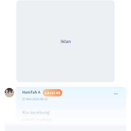
Iklan
Hanifah A
Level 49
27 Mei 2026 06:12
Klo kecebong
Lewat insangg
Sedangkan katak dewasa