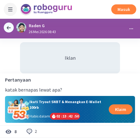
Masuk
Raden G
26 Mei 2026 08:43
Iklan
Pertanyaan
katak bernapas lewat apa?
Ikuti Tryout SNBT & Menangkan E-Wallet
100rb
Klaim
Habis dalam
02
:
13
:
42
:
49
2
8