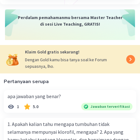
·
5.0
(
2
)
Balas
Beri Rating
Raden G
Level 100
Perdalam pemahamanmu bersama Master Teacher
10 Juli 2026 08:43
di sesi Live Teaching, GRATIS!
terimakasih
Klaim Gold gratis sekarang!
Dengan Gold kamu bisa tanya soal ke Forum
sepuasnya, lho.
Pertanyaan serupa
apa jawaban yang benar?
1
5.0
Jawaban terverifikasi
1. Apakah kalian tahu mengapa tumbuhan tidak
selamanya mempunyai klorofil, mengapa? 2. Apa yang
kamu ketahui tentang kloroplas, dan bagaimana dengan