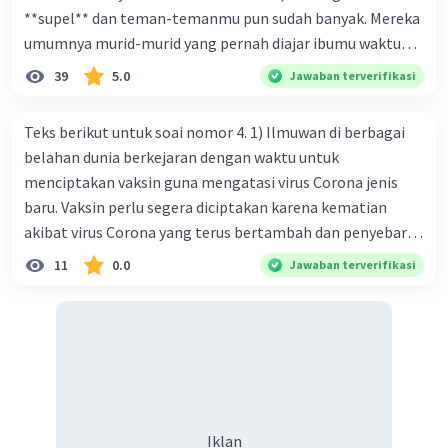
**supel** dan teman-temanmu pun sudah banyak. Mereka
umumnya murid-murid yang pernah diajar ibumu waktu
kelas satu. Sedangkan aku? Aku waktu itu baru saja pindah
39
5.0
Jawaban terverifikasi
ke kota kecil ini. Makna kata bercetak tebal dalam kutipan
cerpen tersebut adalah .... A. ramah C. santun B. sopan D.
Teks berikut untuk soai nomor 4. 1) Ilmuwan di berbagai
baik
belahan dunia berkejaran dengan waktu untuk
menciptakan vaksin guna mengatasi virus Corona jenis
baru. Vaksin perlu segera diciptakan karena kematian
akibat virus Corona yang terus bertambah dan penyebaran
virus yang kian meluas. 2) Pada Jum'at (7-2-2020), Komisi
11
0.0
Jawaban terverifikasi
Kesehatan Nasional Cina mencatat jumlah kematian
akibat virus Corona baru telah mencapai 636 kasus,
sedangkan jumlah warga yang terinfeksi menjadi 31.161
kasus. Kasus terbanyak terjadi di Hubei, Cina, tempat vi
kesehatan du niairus pertama muncul. Selain di Cina, virus
itu kini telah menyebar ke lebih dari 25 negara. 3) Para
ilmuwan bekerja dalam kecepatan penuh untuk
Iklan