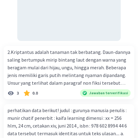
menemukan vaksin bagi virus Corona baru atau penyakit
pernapasan akut 2019-nCOV. Sebagai pusat epidemic,
ilmuwan Cina berupaya menemukan vaksin bagi virus itu.
Perkembangan terbaru adalah mereka menciptakan peta
genetik virus. 4) Ilmuwan dari Australia, Kanada, hingga
Prancis ikut menciptakan berbagai jenis inokulasi
bersama sejumlah perusahaan biotek dan vaksin.
2.Kriptantus adalah tanaman tak berbatang. Daun-dannya
Beberapa waktu lalu, Kepala Laboratorium Identifikasi
saling bertumpuk mirip bintang laut dengan warna yang
Virus dari Institut Peter Doherty untuk Infeksi dan
beragam mulai dari hijau, ungu, hingga merah. Beberapa
kekebalan, Melbourne, Julian Druce, menyatakan mereka
jenis memiliki garis putih melintang nyaman dipandang.
mengembangkan virus Corona versi laboratorium dari
Unsur yang terlihat dalam paragraf non fiksi tersebut
tubuh pasien yang terinfeksi untuk uji coba. Tanggapan
adalah... A. cara menyajikan isi buku B. bahasa yang
3
0.0
Jawaban terverifikasi
yang sesuai dengan berita tersebut adalah ... A.
digunakan C. tokoh dan penokohan D. penyajian alur cerita
Pemerintah Australia telah tanggap menghadapi
perhatikan data berikut! judul : gurunya manusia penulis :
serangan virus Corona dengan menemukan vaksin virus
munir chatif penerbit : kaifa learning dimensi : xx = 256
tersebut. B. Para ilmuan perlu segera mempelajari virus
hlm, 24 cm, cetakan xiv, juni 2014 , isbn : 978 602 8994 44 6
corona yang menjadi masalah besar bagi kesehatan dunia
data tersebut termasuk identitas untuk teks ulasan.... a.
karena persebarannya sangat cepat. C. Masyarakat perlu