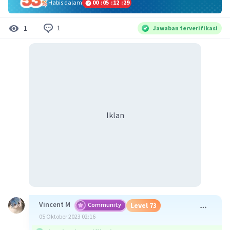
Habis dalam
00
:
05
:
12
:
28
1
1
Jawaban terverifikasi
Iklan
Vincent M
Community
Level 73
05 Oktober 2023 02:16