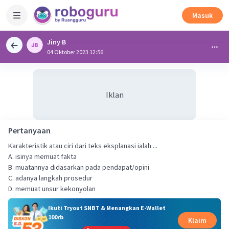
Masuk
Jiny B
04 Oktober 2023 12:56
Iklan
Pertanyaan
Karakteristik atau ciri dari teks eksplanasi ialah ...
A. isinya memuat fakta
B. muatannya didasarkan pada pendapat/opini
C. adanya langkah prosedur
D. memuat unsur kekonyolan
Ikuti Tryout SNBT & Menangkan E-Wallet
100rb
Klaim