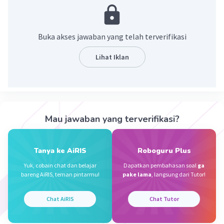
·
5.0
(
1
)
Balas
Beri Rating
Buka akses jawaban yang telah terverifikasi
Kelly G
Level 64
Lihat Iklan
03 Juni 2026 13:23
untuk menebus dosa manusia dan memberikan
keselamatan kepada manusia sehingga manusia
Iklan
tidak masuk ke dalam api neraka
Mau jawaban yang terverifikasi?
·
0.0
(
0
)
Balas
Beri Rating
Tanya ke AiRIS
Roboguru Plus
Yuk, cobain chat dan belajar
Dapatkan pembahasan soal
ga
bareng AiRIS, teman pintarmu!
pake lama
, langsung dari Tutor!
Chat AiRIS
Chat Tutor