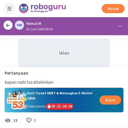
Masuk
Kemal M
03 Juni 2026 09:26
Iklan
Pertanyaan
kapan nabi Isa dilahirkan
Ikuti Tryout SNBT & Menangkan E-Wallet
100rb
Klaim
Habis dalam
02
:
11
:
16
:
59
2
13