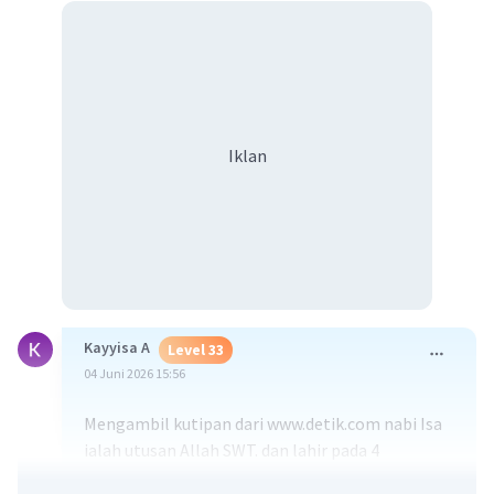
Iklan
Kayyisa A
Level 33
04 Juni 2026 15:56
Mengambil kutipan dari www.detik.com nabi Isa
ialah utusan Allah SWT. dan lahir pada 4
Dzulhijjah sebelum masehi