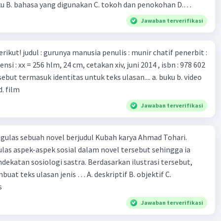
ku B. bahasa yang digunakan C. tokoh dan penokohan D.
besar bagi kesehatan manusia.
ita
Jawaban terverifikasi
munir chatif penerbit :
d. film
Jawaban terverifikasi
ulas sebuah novel berjudul Kubah karya Ahmad Tohari.
las aspek-aspek sosial dalam novel tersebut sehingga ia
ogi sastra. Berdasarkan ilustrasi tersebut,
eks ulasan jenis … A. deskriptif B. objektif C.
s
Jawaban terverifikasi