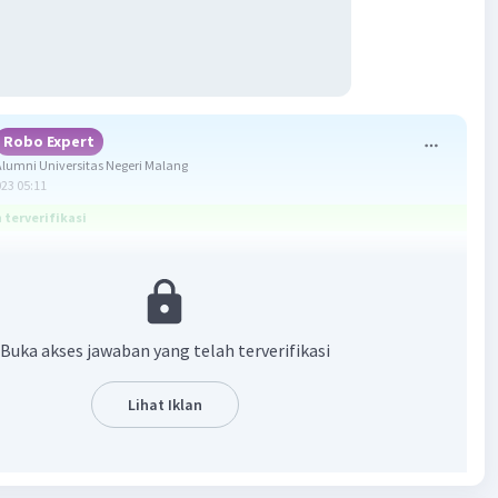
Robo Expert
umni Universitas Negeri Malang
023 05:11
terverifikasi
ang benar adalah C. Bagi penggemar olahraga selam,
Kepulauan Derawan memang menjadi surga.
Buka akses jawaban yang telah terverifikasi
dalah susunan kata yang bertujuan untuk menyampaikan
ormasi. Kalimat yang ditulis dalam teks dapat berupa
akta dan kalimat opini. Kalimat opini berisikan pendapat
Lihat Iklan
mpaikan penulis mengenai suatu hal. Pada soal di atas,
pakan kalimat opini adalah "Bagi penggemar olahraga
awasan Kepulauan Derawan memang menjadi surga".