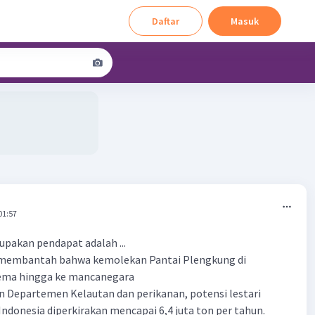
Daftar
Masuk
.
01:57
pakan pendapat adalah ...
k membantah bahwa kemolekan Pantai Plengkung di
ema hingga ke mancanegara
n Departemen Kelautan dan perikanan, potensi lestari
Indonesia diperkirakan mencapai 6,4 juta ton per tahun.