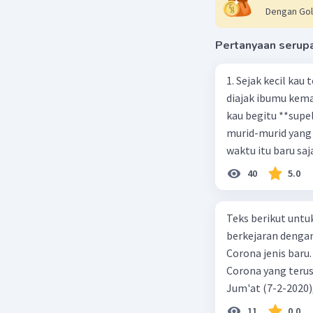
Dengan Gol
Pertanyaan serup
1. Sejak kecil kau
diajak ibumu kema
kau begitu **sup
murid-murid yang 
waktu itu baru saj
40
5.0
Teks berikut untu
berkejaran denga
Corona jenis baru.
Corona yang terus
Jum'at (7-2-2020
akibat virus Coro
11
0.0