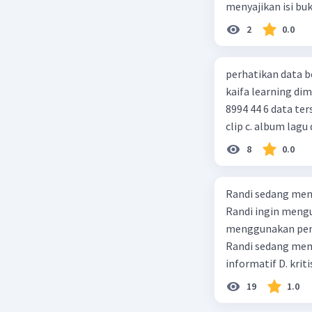
menyajikan isi bu
menjadi masalah 
penyajian alur cer
2
0.0
perhatikan data berikut! judul : gurunya manusia penulis : 
kaifa learning dimensi : xx = 256 hlm, 24 cm, cetakan xiv, juni 2014 , isbn : 978 602
8994 44 6 data tersebut termasuk identitas untuk teks ulasan.... a. buku b. video
clip c. album lagu 
8
0.0
Randi sedang meng
Randi ingin mengu
menggunakan pendekatan sosiol
Randi sedang membuat t
informatif D. kriti
19
1.0