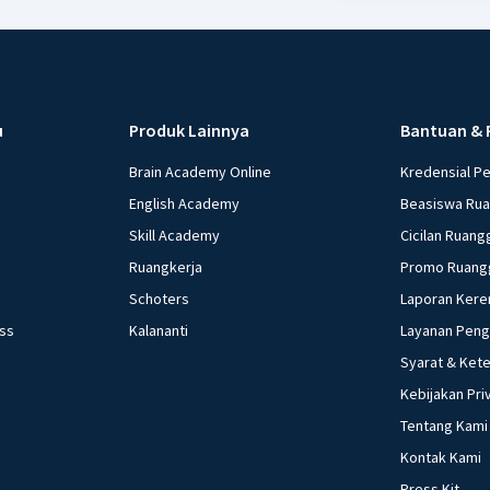
u
Produk Lainnya
Bantuan & 
Brain Academy Online
Kredensial P
English Academy
Beasiswa Ru
Skill Academy
Cicilan Ruang
Ruangkerja
Promo Ruang
Schoters
Laporan Kere
ess
Kalananti
Layanan Pen
Syarat & Ket
Kebijakan Pri
Tentang Kami
Kontak Kami
Press Kit