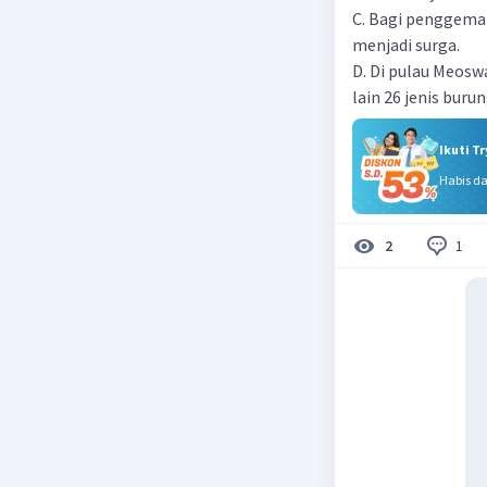
C. Bagi penggema
menjadi surga.
D. Di pulau Meoswa
lain 26 jenis burun
Ikuti T
Habis d
1
2