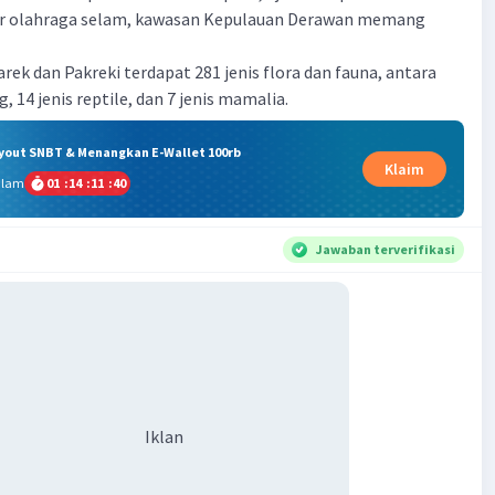
r olahraga selam, kawasan Kepulauan Derawan memang
rek dan Pakreki terdapat 281 jenis flora dan fauna, antara
g, 14 jenis reptile, dan 7 jenis mamalia.
ryout SNBT & Menangkan E-Wallet 100rb
Klaim
alam
01
:
14
:
11
:
39
Jawaban terverifikasi
Iklan