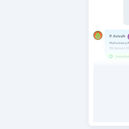
P. Avivah
Mahasiswa/Al
09 Januari 2
Jawaban 
Jawaban y
kawasan 
Kalimat a
suatu inf
kalimat f
yang disa
yang meru
selam, k