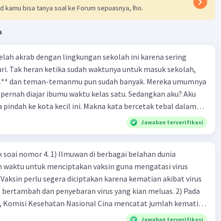
d kamu bisa tanya soal ke Forum sepuasnya, lho.
a
 telah akrab dengan lingkungan sekolah ini karena sering
ri. Tak heran ketika sudah waktunya untuk masuk sekolah,
el** dan teman-temanmu pun sudah banyak. Mereka umumnya
pernah diajar ibumu waktu kelas satu. Sedangkan aku? Aku
a pindah ke kota kecil ini. Makna kata bercetak tebal dalam
kutipan cerpen tersebut adalah .... A. ramah C. santun B. sopan D. baik
Jawaban terverifikasi
k soai nomor 4. 1) Ilmuwan di berbagai belahan dunia
n waktu untuk menciptakan vaksin guna mengatasi virus
 Vaksin perlu segera diciptakan karena kematian akibat virus
 bertambah dan penyebaran virus yang kian meluas. 2) Pada
), Komisi Kesehatan Nasional Cina mencatat jumlah kematian
na baru telah mencapai 636 kasus, sedangkan jumlah warga
Jawaban terverifikasi