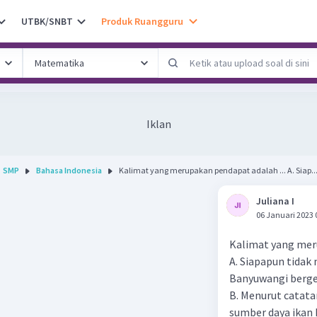
UTBK/SNBT
Produk Ruangguru
Iklan
SMP
Bahasa Indonesia
Kalimat yang merupakan pendapat adalah ... A. Siap..
Juliana I
06 Januari 2023 
Kalimat yang meru
A. Siapapun tida
Banyuwangi berg
B. Menurut catata
sumber daya ikan 