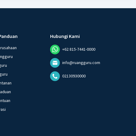
Panduan
Hubungi Kami
erusahaan
+62 815-7441-0000
angguru
info@ruangguru.com
guru
guru
02130930000
ntanan
gaduan
entuan
vasi