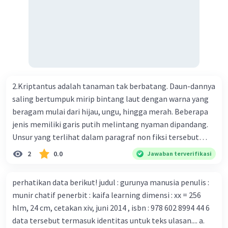
menemukan vaksin bagi virus Corona baru atau penyakit
pernapasan akut 2019-nCOV. Sebagai pusat epidemic,
ilmuwan Cina berupaya menemukan vaksin bagi virus itu.
Perkembangan terbaru adalah mereka menciptakan peta
genetik virus. 4) Ilmuwan dari Australia, Kanada, hingga
Prancis ikut menciptakan berbagai jenis inokulasi
bersama sejumlah perusahaan biotek dan vaksin.
2.Kriptantus adalah tanaman tak berbatang. Daun-dannya
Beberapa waktu lalu, Kepala Laboratorium Identifikasi
saling bertumpuk mirip bintang laut dengan warna yang
Virus dari Institut Peter Doherty untuk Infeksi dan
beragam mulai dari hijau, ungu, hingga merah. Beberapa
kekebalan, Melbourne, Julian Druce, menyatakan mereka
jenis memiliki garis putih melintang nyaman dipandang.
mengembangkan virus Corona versi laboratorium dari
Unsur yang terlihat dalam paragraf non fiksi tersebut
tubuh pasien yang terinfeksi untuk uji coba. Tanggapan
adalah... A. cara menyajikan isi buku B. bahasa yang
2
0.0
Jawaban terverifikasi
yang sesuai dengan berita tersebut adalah ... A.
digunakan C. tokoh dan penokohan D. penyajian alur cerita
Pemerintah Australia telah tanggap menghadapi
perhatikan data berikut! judul : gurunya manusia penulis :
serangan virus Corona dengan menemukan vaksin virus
munir chatif penerbit : kaifa learning dimensi : xx = 256
tersebut. B. Para ilmuan perlu segera mempelajari virus
hlm, 24 cm, cetakan xiv, juni 2014 , isbn : 978 602 8994 44 6
corona yang menjadi masalah besar bagi kesehatan dunia
data tersebut termasuk identitas untuk teks ulasan.... a.
karena persebarannya sangat cepat. C. Masyarakat perlu