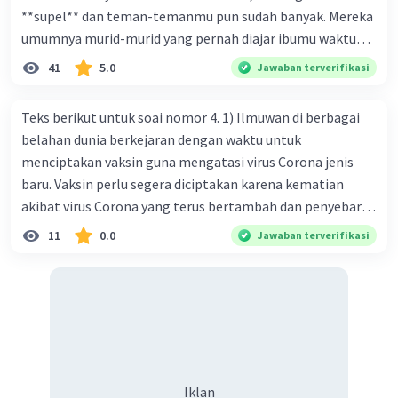
**supel** dan teman-temanmu pun sudah banyak. Mereka
umumnya murid-murid yang pernah diajar ibumu waktu
kelas satu. Sedangkan aku? Aku waktu itu baru saja pindah
41
5.0
Jawaban terverifikasi
ke kota kecil ini. Makna kata bercetak tebal dalam kutipan
cerpen tersebut adalah .... A. ramah C. santun B. sopan D.
Teks berikut untuk soai nomor 4. 1) Ilmuwan di berbagai
baik
belahan dunia berkejaran dengan waktu untuk
menciptakan vaksin guna mengatasi virus Corona jenis
baru. Vaksin perlu segera diciptakan karena kematian
akibat virus Corona yang terus bertambah dan penyebaran
virus yang kian meluas. 2) Pada Jum'at (7-2-2020), Komisi
11
0.0
Jawaban terverifikasi
Kesehatan Nasional Cina mencatat jumlah kematian
akibat virus Corona baru telah mencapai 636 kasus,
sedangkan jumlah warga yang terinfeksi menjadi 31.161
kasus. Kasus terbanyak terjadi di Hubei, Cina, tempat vi
kesehatan du niairus pertama muncul. Selain di Cina, virus
itu kini telah menyebar ke lebih dari 25 negara. 3) Para
ilmuwan bekerja dalam kecepatan penuh untuk
Iklan