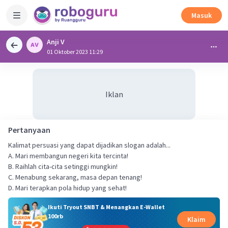
Masuk
Anji V
01 Oktober 2023 11:29
Iklan
Pertanyaan
Kalimat persuasi yang dapat dijadikan slogan adalah...
A. Mari membangun negeri kita tercinta!
B. Raihlah cita-cita setinggi mungkin!
C. Menabung sekarang, masa depan tenang!
D. Mari terapkan pola hidup yang sehat!
Ikuti Tryout SNBT & Menangkan E-Wallet
100rb
Klaim