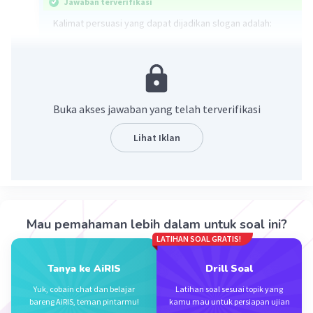
Jawaban terverifikasi
Kalimat persuasi yang dapat dijadikan slogan adalah:
C. Menabung sekarang, masa depan tenang!
Slogan ini mengajak orang untuk menabung demi masa
depan yang lebih baik.
Buka akses jawaban yang telah terverifikasi
·
0.0
(
0
)
Balas
Beri Rating
Lihat Iklan
Mau pemahaman lebih dalam untuk soal ini?
LATIHAN SOAL GRATIS!
Iklan
Tanya ke AiRIS
Drill Soal
Yuk, cobain chat dan belajar
Latihan soal sesuai topik yang
bareng AiRIS, teman pintarmu!
kamu mau untuk persiapan ujian