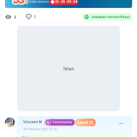
Habis dalam
01
:
01
:
59
:
34
1
1
Jawaban terverifikasi
Iklan
Vincent M
Community
Level 73
04 Oktober 2023 07:42