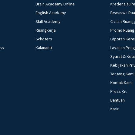
Brain Academy Online
Kredensial P
English Academy
Beasiswa Ru
Skill Academy
Cicilan Ruang
Ruangkerja
Promo Ruang
Schoters
Laporan Kere
ess
Kalananti
Layanan Pen
Syarat & Ket
Kebijakan Pri
Tentang Kami
Kontak Kami
Press Kit
Bantuan
Karir