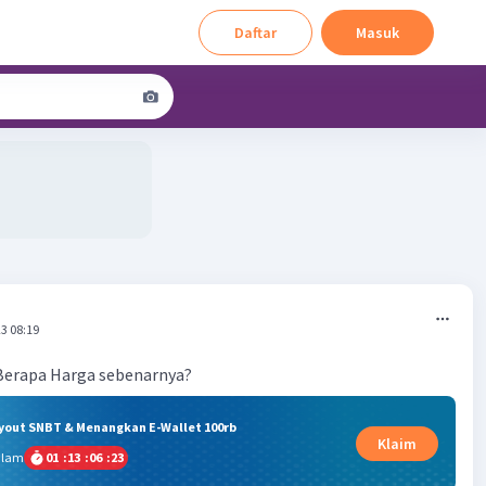
Daftar
Masuk
3 08:19
 Berapa Harga sebenarnya?
ryout SNBT & Menangkan E-Wallet 100rb
Klaim
alam
01
:
13
:
06
:
22