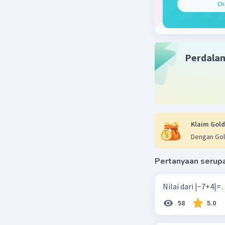
Ch
Perdala
Klaim Gold
Dengan Gol
Pertanyaan serup
58
5.0