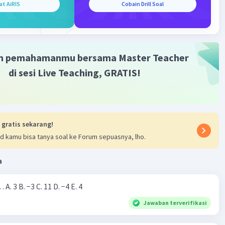
at AiRIS
Cobain Drill Soal
m pemahamanmu bersama Master Teacher
di sesi Live Teaching, GRATIS!
 gratis sekarang!
d kamu bisa tanya soal ke Forum sepuasnya, lho.
a
Nilai dari |−7+4|=… A. 3 B. −3 C. 11 D. −4 E. 4
Jawaban terverifikasi