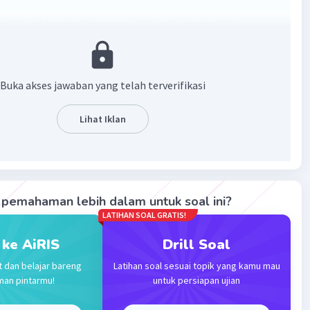
ghitung harga sebenarnya, kita perlu mengetahui
dahulu berapa besar pajak yang dikenakan. Jika pajak yang
n adalah 10%, maka rumus untuk menghitung harga
a adalah sebagai berikut:
Buka akses jawaban yang telah terverifikasi
enarnya = Harga Jual / ( 1 + 10/100 )
Lihat Iklan
·
0.0
(
0
)
Balas
ating
pemahaman lebih dalam untuk soal ini?
LATIHAN SOAL GRATIS!
 ke AiRIS
Drill Soal
Iklan
t dan belajar bareng
Latihan soal sesuai topik yang kamu mau
man pintarmu!
untuk persiapan ujian