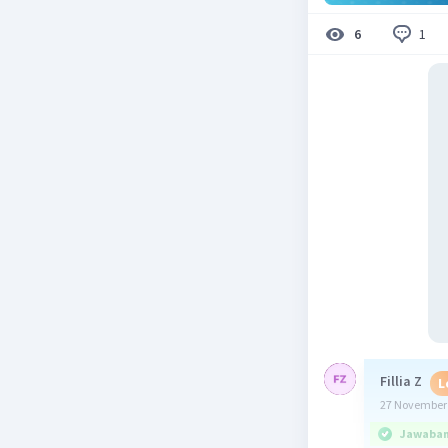
1
6
Fillia Z
L
27 November 
Jawaban 