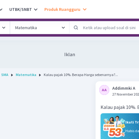
UTBK/SNBT
Produk Ruangguru
Iklan
SMA
Matematika
Kalau pajak 10%. Berapa Harga sebenarnya?...
Addimmki A
27 November 202
Kalau pajak 10%.
Ikuti T
Habis d