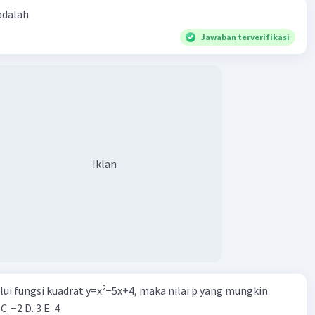
 adalah
Jawaban terverifikasi
Iklan
alui fungsi kuadrat y=x²−5x+4, maka nilai p yang mungkin
 C. −2 D. 3 E. 4