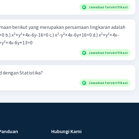
Jawaban terverifikasi
aan berikut yang merupakan persamaan lingkaran adalah
=0 b.) x²+y²+4x-6y-16=0 c.) x²-y²+4x-6y+16=0 d.) x²+y²+4x-
2=0 e.) x²+y²+4x-6y+13=0
Jawaban terverifikasi
 dengan Statistika?
Jawaban terverifikasi
Panduan
Hubungi Kami