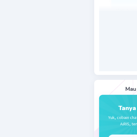
Untuk men
terlebih 
dikenaka
sebenarny
Harga Seb
Beri R
Mau 
Tanya
Yuk, cobain cha
AiRIS, te