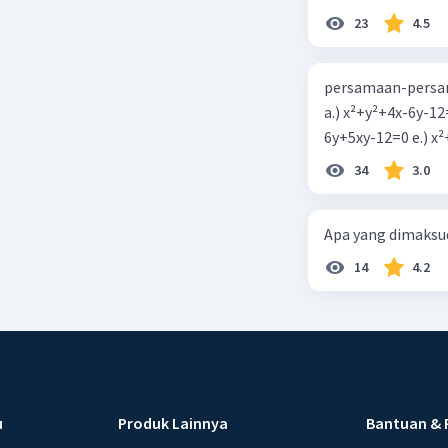
23
4.5
persamaan-persam
a.) x²+y²+4x-6y-12
6y+5xy-1
34
3.0
Apa yang dimaksud
14
4.2
u
Produk Lainnya
Bantuan & 