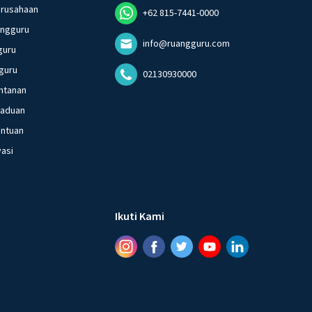
erusahaan
+62 815-7441-0000
angguru
info@ruangguru.com
guru
guru
02130930000
ntanan
gaduan
entuan
vasi
Ikuti Kami