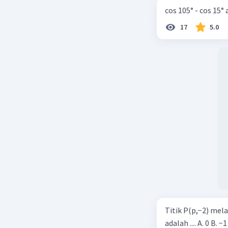
cos 105° - cos 15°
17
5.0
Titik P(p,−2) mel
adalah .... A. 0 B. −1