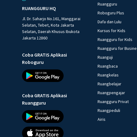
Ruangguru
RUANGGURU HQ
Roboguru Plus
Jl. Dr. Saharjo No.161, Manggarai
Dafa dan Lulu
Selatan, Tebet, Kota Jakarta
Kursus for Kids
Selatan, Daerah Khusus Ibukota
Jakarta 12860
Ruangguru for Kids
Ruangguru for Busin
Coba GRATIS Aplikasi
Ruanguji
Roboguru
Ruangbaca
Ruangkelas
Ruangbelajar
Ruangpengajar
Coba GRATIS Aplikasi
Ruangguru Privat
Ruangguru
Ruangpeduli
Airis