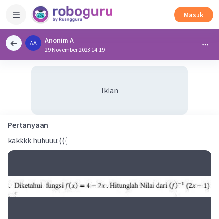
Masuk
Anonim A
AA
29 November 2023 14:19
Iklan
Pertanyaan
kakkkk huhuuu:(((