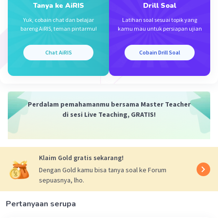
Tanya ke AiRIS
Drill Soal
Yuk, cobain chat dan belajar
Latihan soal sesuai topik yang
bareng AiRIS, teman pintarmu!
kamu mau untuk persiapan ujian
Iklan
Chat AiRIS
Cobain Drill Soal
Perdalam pemahamanmu bersama Master Teacher
di sesi Live Teaching, GRATIS!
Klaim Gold gratis sekarang!
Dengan Gold kamu bisa tanya soal ke Forum
sepuasnya, lho.
Pertanyaan serupa