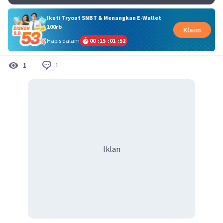
Ikuti Tryout SNBT & Menangkan E-Wallet
100rb
Klaim
Habis dalam
00
:
15
:
01
:
52
1
1
Iklan