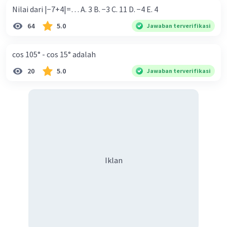
Nilai dari |−7+4|=… A. 3 B. −3 C. 11 D. −4 E. 4
64
5.0
Jawaban terverifikasi
cos 105° - cos 15° adalah
20
5.0
Jawaban terverifikasi
Iklan