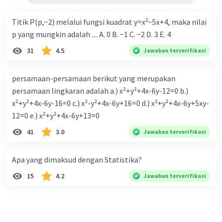
Titik P(p,−2) melalui fungsi kuadrat y=x²−5x+4, maka nilai
p yang mungkin adalah .... A. 0 B. −1 C. −2 D. 3 E. 4
31
4.5
Jawaban terverifikasi
persamaan-persamaan berikut yang merupakan
persamaan lingkaran adalah a.) x²+y²+4x-6y-12=0 b.)
x²+y²+4x-6y-16=0 c.) x²-y²+4x-6y+16=0 d.) x²+y²+4x-6y+5xy-
12=0 e.) x²+y²+4x-6y+13=0
41
3.0
Jawaban terverifikasi
Apa yang dimaksud dengan Statistika?
15
4.2
Jawaban terverifikasi