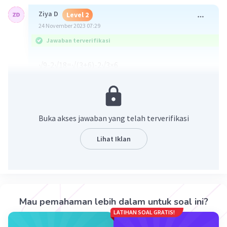
Ziya D
Level 2
24 November 2023 07:29
Jawaban terverifikasi
√9-2√18=√(3+6)-2√3×6
=√3-√6
·
5.0
(
1
)
Balas
Beri Rating
Buka akses jawaban yang telah terverifikasi
Lihat Iklan
Iklan
Mau pemahaman lebih dalam untuk soal ini?
LATIHAN SOAL GRATIS!