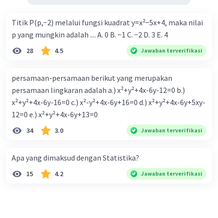
Titik P(p,−2) melalui fungsi kuadrat y=x²−5x+4, maka nilai
p yang mungkin adalah .... A. 0 B. −1 C. −2 D. 3 E. 4
28
4.5
Jawaban terverifikasi
persamaan-persamaan berikut yang merupakan
persamaan lingkaran adalah a.) x²+y²+4x-6y-12=0 b.)
x²+y²+4x-6y-16=0 c.) x²-y²+4x-6y+16=0 d.) x²+y²+4x-6y+5xy-
12=0 e.) x²+y²+4x-6y+13=0
34
3.0
Jawaban terverifikasi
Apa yang dimaksud dengan Statistika?
15
4.2
Jawaban terverifikasi