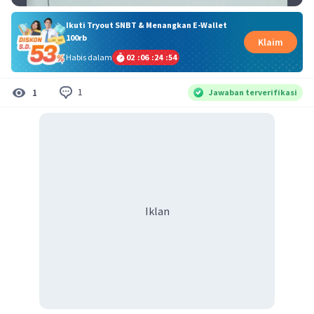
Ikuti Tryout SNBT & Menangkan E-Wallet
100rb
Klaim
Habis dalam
02
:
06
:
24
:
53
1
1
Jawaban terverifikasi
Iklan