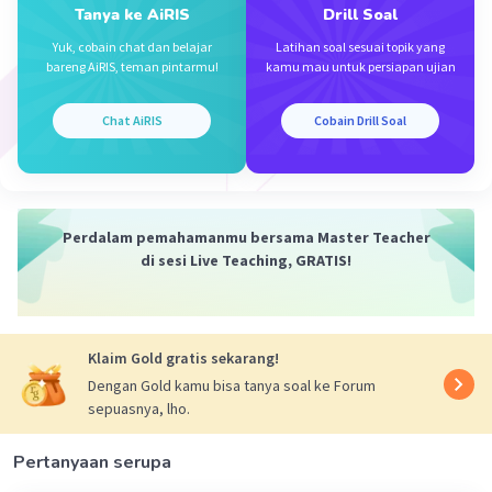
Tanya ke AiRIS
Drill Soal
Yuk, cobain chat dan belajar
Latihan soal sesuai topik yang
bareng AiRIS, teman pintarmu!
kamu mau untuk persiapan ujian
Chat AiRIS
Cobain Drill Soal
Perdalam pemahamanmu bersama Master Teacher
di sesi Live Teaching, GRATIS!
Klaim Gold gratis sekarang!
Dengan Gold kamu bisa tanya soal ke Forum
sepuasnya, lho.
Pertanyaan serupa