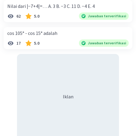
Nilai dari |−7+4|=… A. 3 B. −3 C. 11 D. −4 E. 4
62
5.0
Jawaban terverifikasi
cos 105° - cos 15° adalah
17
5.0
Jawaban terverifikasi
Iklan