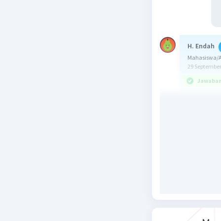
H. Endah
Mahasiswa/Al
29 September
Jawaban 
Jawaban: 3
Konsep:
Jika f(x) 
Jika f(x) 
Pembahas
f(x) = sin 
Maka:
f'(x) = cos