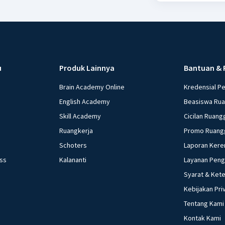
u
Produk Lainnya
Bantuan & 
Brain Academy Online
Kredensial P
English Academy
Beasiswa Ru
Skill Academy
Cicilan Ruang
Ruangkerja
Promo Ruang
Schoters
Laporan Kere
ess
Kalananti
Layanan Pen
Syarat & Ket
Kebijakan Pri
Tentang Kami
Kontak Kami