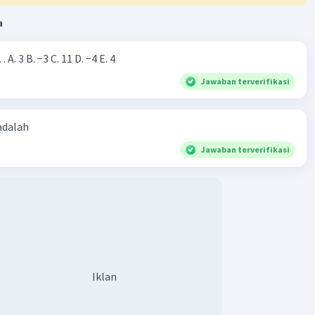
a
Nilai dari |−7+4|=… A. 3 B. −3 C. 11 D. −4 E. 4
Jawaban terverifikasi
 adalah
Jawaban terverifikasi
Iklan