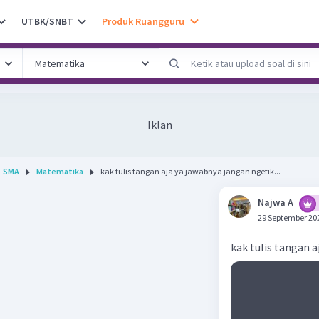
UTBK/SNBT
Produk Ruangguru
Iklan
SMA
Matematika
kak tulis tangan aja ya jawabnya jangan ngetik...
Najwa A
29 September 20
kak tulis tangan 