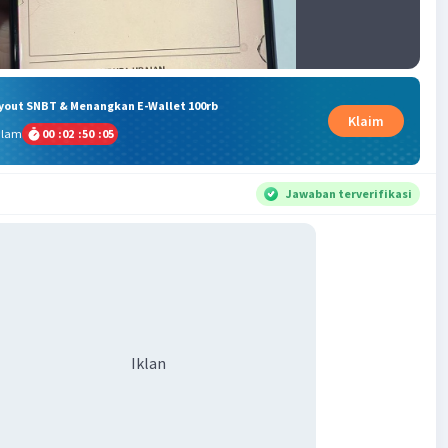
ryout SNBT & Menangkan E-Wallet 100rb
Klaim
alam
00
:
02
:
50
:
05
Jawaban terverifikasi
Iklan