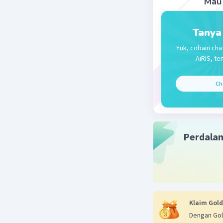
Mau 
= 3 cos sin
Jadi, nilai
Tanya
Yuk, cobain cha
Beri R
AiRIS, te
Ch
Perdala
Klaim Gold
Dengan Gol