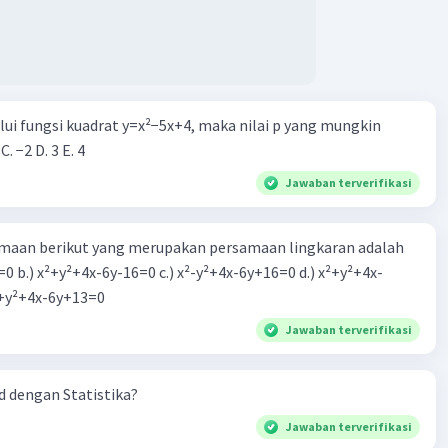
alui fungsi kuadrat y=x²−5x+4, maka nilai p yang mungkin
 C. −2 D. 3 E. 4
Jawaban terverifikasi
aan berikut yang merupakan persamaan lingkaran adalah
=0 b.) x²+y²+4x-6y-16=0 c.) x²-y²+4x-6y+16=0 d.) x²+y²+4x-
2=0 e.) x²+y²+4x-6y+13=0
Jawaban terverifikasi
 dengan Statistika?
Jawaban terverifikasi