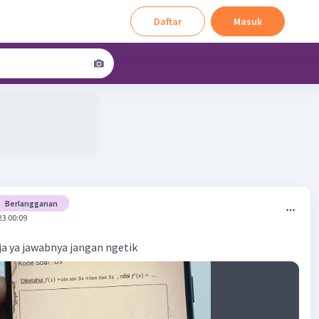
Daftar
Masuk
Berlangganan
23 00:09
aja ya jawabnya jangan ngetik