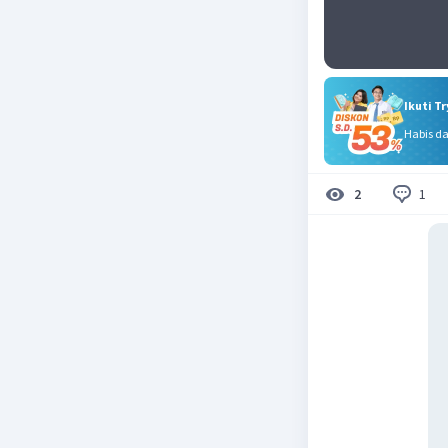
Ikuti T
Habis d
1
2