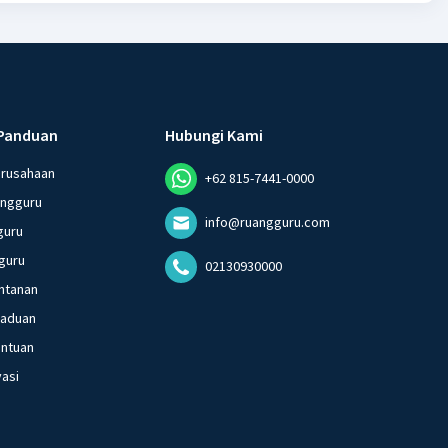
Panduan
Hubungi Kami
erusahaan
+62 815-7441-0000
angguru
info@ruangguru.com
guru
guru
02130930000
ntanan
gaduan
entuan
vasi