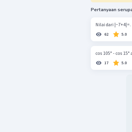
Pertanyaan serup
62
5.0
cos 105° - cos 15°
17
5.0