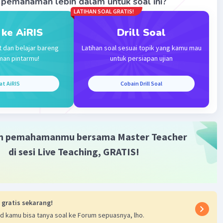
pemahaman lebih dalam untuk soal ini?
 3x cos 3x + 3 sec
tan 3x sec
3x
LATIHAN SOAL GRATIS!
2
2
 f'(x) adalah 3 cos sin 3x cos 3x + 3 sec
tan 3x sec
3x.
 ke AiRIS
Drill Soal
t dan belajar bareng
Latihan soal sesuai topik yang kamu mau
·
0.0
(
0
)
Balas
ating
man pintarmu!
untuk persiapan ujian
at AiRIS
Cobain Drill Soal
m pemahamanmu bersama Master Teacher
Iklan
di sesi Live Teaching, GRATIS!
 gratis sekarang!
d kamu bisa tanya soal ke Forum sepuasnya, lho.