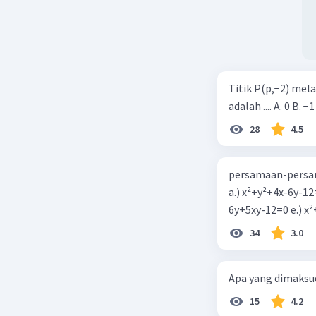
Titik P(p,−2) mel
adalah .... A. 0 B. −1
28
4.5
persamaan-persam
a.) x²+y²+4x-6y-12
6y+5xy-1
34
3.0
Apa yang dimaksud
15
4.2