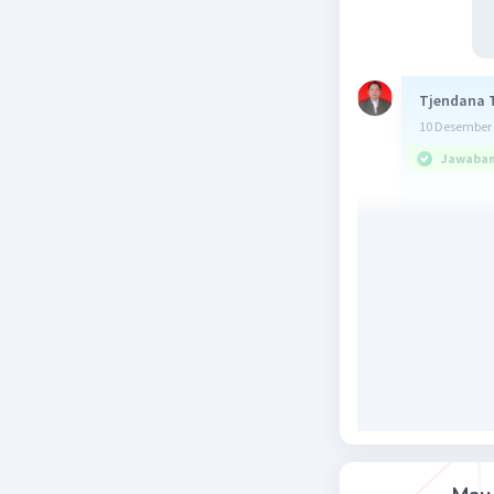
Tjendana 
10 Desember 
Jawaban 
Jawaban
Pembah
tan (3x - 
<=> 3x - π
<=> 3x = 
<=> x = 
Hp = {¾π
Beri R