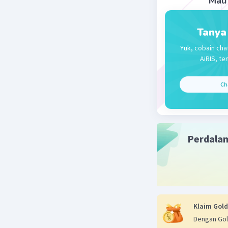
Mau 
Tanya
Yuk, cobain cha
AiRIS, te
Ch
Perdala
Klaim Gold
Dengan Gol