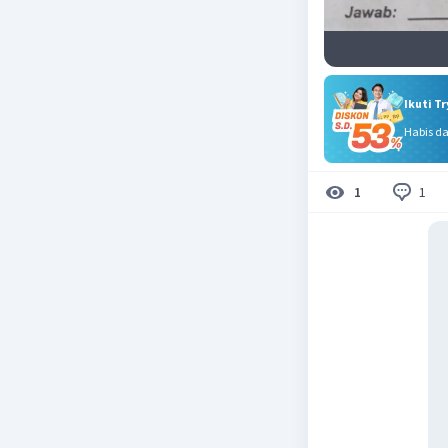
Ikuti T
Habis d
1
1