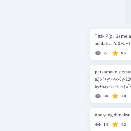
Titik P(p,−2) mel
adalah .... A. 0 B. −1
27
4.5
persamaan-persam
a.) x²+y²+4x-6y-12
6y+5xy-1
34
3.0
Apa yang dimaksud
14
4.2