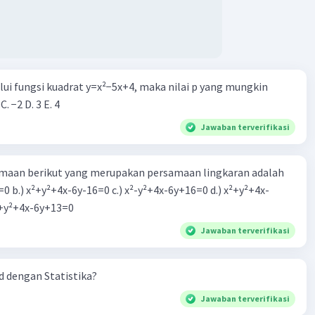
alui fungsi kuadrat y=x²−5x+4, maka nilai p yang mungkin
 C. −2 D. 3 E. 4
Jawaban terverifikasi
aan berikut yang merupakan persamaan lingkaran adalah
=0 b.) x²+y²+4x-6y-16=0 c.) x²-y²+4x-6y+16=0 d.) x²+y²+4x-
2=0 e.) x²+y²+4x-6y+13=0
Jawaban terverifikasi
 dengan Statistika?
Jawaban terverifikasi