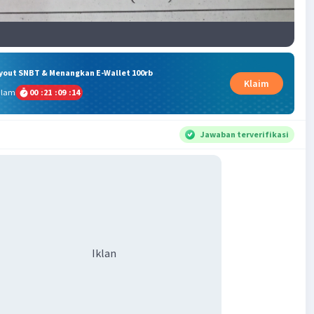
ryout SNBT & Menangkan E-Wallet 100rb
Klaim
alam
00
:
21
:
09
:
14
Jawaban terverifikasi
Iklan