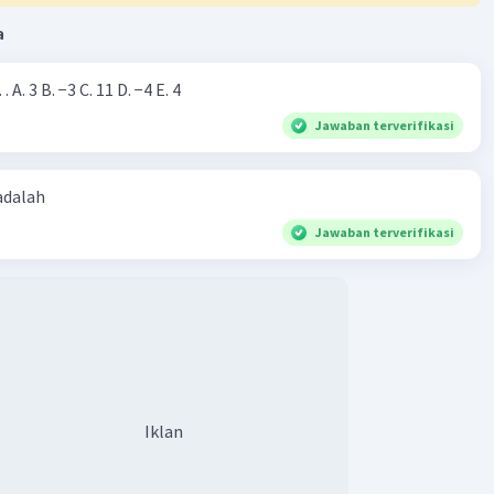
a
Nilai dari |−7+4|=… A. 3 B. −3 C. 11 D. −4 E. 4
Jawaban terverifikasi
 adalah
Jawaban terverifikasi
Iklan