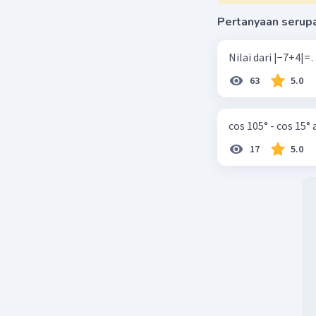
Pertanyaan serup
63
5.0
cos 105° - cos 15°
17
5.0