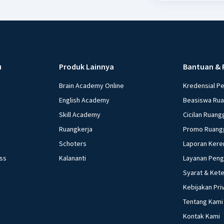
u
Produk Lainnya
Bantuan & 
Brain Academy Online
Kredensial P
English Academy
Beasiswa Ru
Skill Academy
Cicilan Ruang
Ruangkerja
Promo Ruang
Schoters
Laporan Kere
ess
Kalananti
Layanan Pen
Syarat & Ket
Kebijakan Pri
Tentang Kami
Kontak Kami