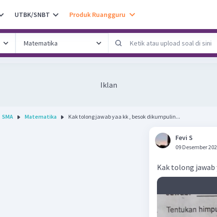
UTBK/SNBT
Produk Ruangguru
Iklan
SMA
Matematika
Kak tolong jawab yaa kk , besok dikumpulin...
Fevi S
09 Desember 202
Kak tolong jawab 