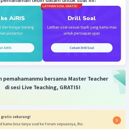
pemahaman lebih dalam untuk soal ini?
LATIHAN SOAL GRATIS!
 ke AiRIS
Drill Soal
t dan belajar bareng
Latihan soal sesuai topik yang kamu mau
man pintarmu!
untuk persiapan ujian
Iklan
at AiRIS
Cobain Drill Soal
m pemahamanmu bersama Master Teacher
di sesi Live Teaching, GRATIS!
 gratis sekarang!
d kamu bisa tanya soal ke Forum sepuasnya, lho.