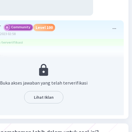
T
Community
Level 100
2023 02:58
terverifikasi
¾π
asan
π/2) = tan π/4
Buka akses jawaban yang telah terverifikasi
/2 = π/4
π/4 + π/2
Lihat Iklan
¾π
}
·
0.0
(
0
)
Balas
ating