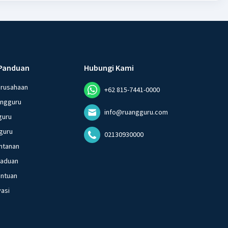
Panduan
Hubungi Kami
erusahaan
+62 815-7441-0000
angguru
info@ruangguru.com
guru
guru
02130930000
ntanan
gaduan
entuan
vasi