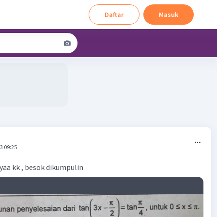
Daftar
Masuk
3 09:25
yaa kk , besok dikumpulin